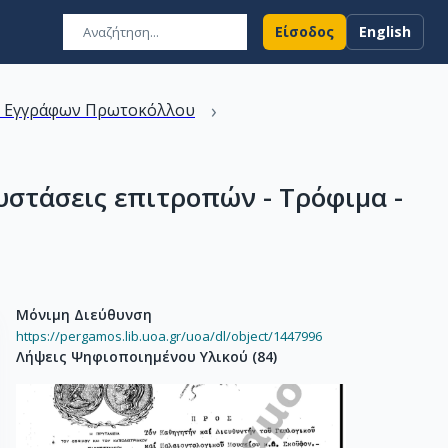
Είσοδος
English
›
ν Εγγράφων Πρωτοκόλλου
Συστάσεις επιτροπών - Τρόφιμα -
Μόνιμη Διεύθυνση
https://pergamos.lib.uoa.gr/uoa/dl/object/1447996
Λήψεις Ψηφιοποιημένου Υλικού
(
84
)