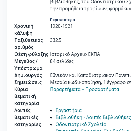
βιβλιοθήκης, του Οδοντιατρικού Σχ
την προμήθεια τροφίμων, φαρμάκων 
Περισσότερα
Χρονική
1920-1921
κάλυψη
Ταξιθετικός
332.5
αριθμός
Θέση φύλαξης
Ιστορικό Αρχείο ΕΚΠΑ
Μέγεθος /
84 σελίδες
Υπόστρωμα
Δημιουργός
Εθνικόν και Καποδιστριακόν Πανεπ
Σημειώσεις
Μεσαία κωδικοποίηση, 1 έγγραφο σ
Κύρια
Παραρτήματα – Προσαρτήματα
θεματική
κατηγορία
Λοιπές
Εργαστήρια
θεματικές
Βιβλιοθήκη - Λοιπές Βιβλιοθήκε
κατηγορίες
Οδοντιατρικό Σχολείο