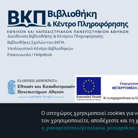
Διεύθυνση Βιβλιοθήκης & Κέντρου Πληροφόρησης
Βιβλιοθήκες Σχολών του ΕΚΠΑ
Υπολογιστικό Κέντρο Βιβλιοθηκών
Επικοινωνία / Helpdesk
Ο ιστοχώρος χρησιμοποιεί cookies για ν
τον χρησιμοποιείτε, αποδέχεστε και τη 
CC BY-NC 4.0
o_panepistimio/prostasia_prosopiko
Εκτός αν αναφέρεται διαφορετικά, το υλικό της "Περγάμου" διατίθεται 