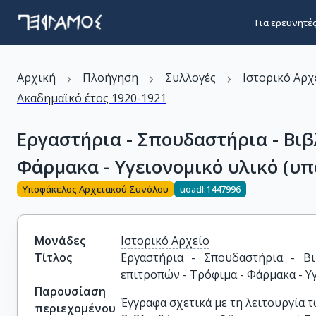
Για ερευνητέ
›
›
›
Αρχική
Πλοήγηση
Συλλογές
Ιστορικό Αρχ
Ακαδημαϊκό έτος 1920-1921
Εργαστήρια - Σπουδαστήρια - Βιβ
Φάρμακα - Υγειονομικό υλικό (υπ
Υποφάκελος Αρχειακού Συνόλου
uoadl:1447996
Μονάδες
Ιστορικό Αρχείο
Τίτλος
Εργαστήρια - Σπουδαστήρια - Βι
επιτροπών - Τρόφιμα - Φάρμακα - Υ
Παρουσίαση
Έγγραφα σχετικά με τη λειτουργία 
περιεχομένου