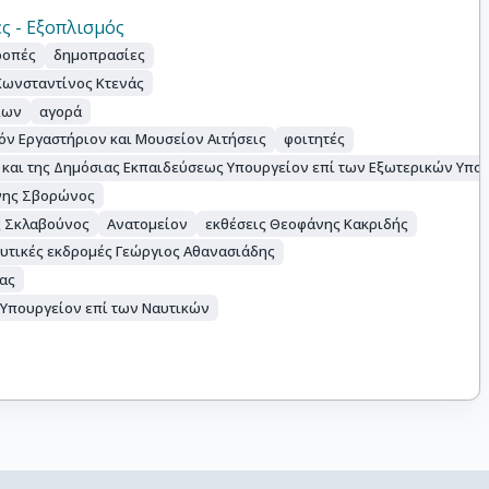
ς - Εξοπλισμός
ροπές
δημοπρασίες
Κωνσταντίνος Κτενάς
ίων
αγορά
όν Εργαστήριον και Μουσείον Αιτήσεις
φοιτητές
 και της Δημόσιας Εκπαιδεύσεως Υπουργείον επί των Εξωτερικών Υπ
νης Σβορώνος
ς Σκλαβούνος
Ανατομείον
εκθέσεις Θεοφάνης Κακριδής
υτικές εκδρομές Γεώργιος Αθανασιάδης
ας
 Υπουργείον επί των Ναυτικών