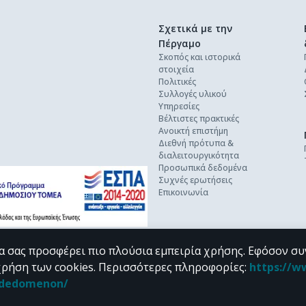
Σχετικά με την
Πέργαμο
Σκοπός και ιστορικά
στοιχεία
Πολιτικές
Συλλογές υλικού
Υπηρεσίες
Βέλτιστες πρακτικές
Ανοικτή επιστήμη
Διεθνή πρότυπα &
διαλειτουργικότητα
Προσωπικά δεδομένα
Συχνές ερωτήσεις
Επικοινωνία
α σας προσφέρει πιο πλούσια εμπειρία χρήσης. Εφόσον συ
χρήση των cookies.
Περισσότερες πληροφορίες
:
https://w
n_dedomenon/
υπό τους όρους της
CC BY-NC 4.0
άδειας Creative Commons
.