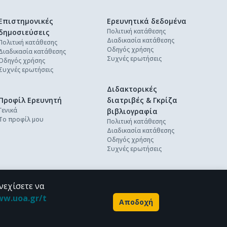
Επιστημονικές
Ερευνητικά δεδομένα
Πολιτική κατάθεσης
δημοσιεύσεις
Διαδικασία κατάθεσης
Πολιτική κατάθεσης
Οδηγός χρήσης
Διαδικασία κατάθεσης
Συχνές ερωτήσεις
Οδηγός χρήσης
Συχνές ερωτήσεις
Διδακτορικές
Προφίλ Ερευνητή
διατριβές & Γκρίζα
Γενικά
βιβλιογραφία
Το προφίλ μου
Πολιτική κατάθεσης
Διαδικασία κατάθεσης
Οδηγός χρήσης
Συχνές ερωτήσεις
νεχίσετε να
ww.uoa.gr/t
Αποδοχή
Powered by