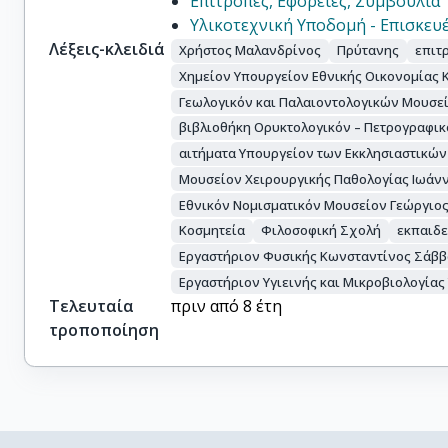
Επιτροπές, Εφορείες, Συμβούλια
Υλικοτεχνική Υποδομή - Επισκευέ
Λέξεις-κλειδιά
Χρήστος Μαλανδρίνος
Πρύτανης
επιτ
Χημείον Υπουργείον Εθνικής Οικονομίας 
Γεωλογικόν και Παλαιοντολογικών Μουσε
βιβλιοθήκη Ορυκτολογικόν – Πετρογραφικ
αιτήματα Υπουργείον των Εκκλησιαστικών
Μουσείον Χειρουργικής Παθολογίας Ιωάν
Εθνικόν Νομισματικόν Μουσείον Γεώργιο
Κοσμητεία
Φιλοσοφική Σχολή
εκπαιδε
Εργαστήριον Φυσικής Κωνσταντίνος Σάββ
Εργαστήριον Υγιεινής και Μικροβιολογίας
Τελευταία
πριν από 8 έτη
τροποποίηση