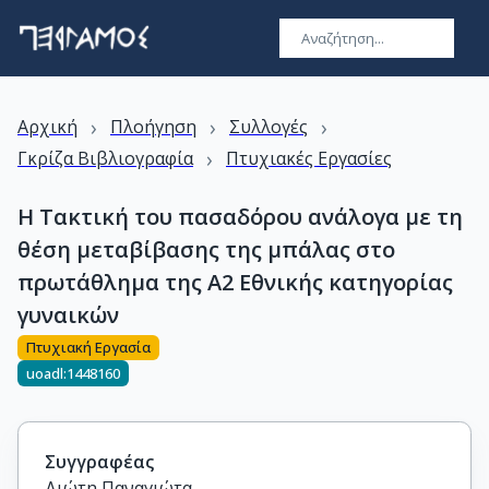
›
›
›
Αρχική
Πλοήγηση
Συλλογές
›
Γκρίζα Βιβλιογραφία
Πτυχιακές Εργασίες
Η Τακτική του πασαδόρου ανάλογα με τη
θέση μεταβίβασης της μπάλας στο
πρωτάθλημα της Α2 Εθνικής κατηγορίας
γυναικών
Πτυχιακή Εργασία
uoadl:1448160
Συγγραφέας
Διώτη Παναγιώτα