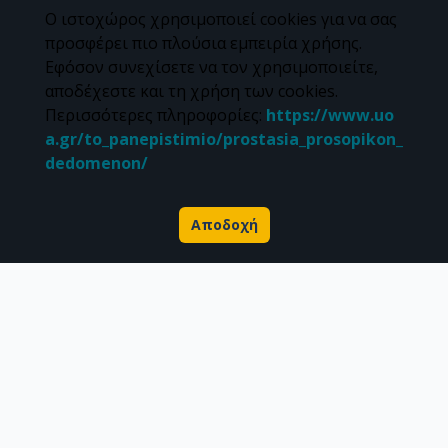
Ο ιστοχώρος χρησιμοποιεί cookies για να σας
Διεύθυνση Βιβλιοθήκης & Κέντρου Πληροφόρησης
προσφέρει πιο πλούσια εμπειρία χρήσης.
Βιβλιοθήκες Σχολών του ΕΚΠΑ
Εφόσον συνεχίσετε να τον χρησιμοποιείτε,
Υπολογιστικό Κέντρο Βιβλιοθηκών
αποδέχεστε και τη χρήση των cookies.
Επικοινωνία / Helpdesk
Περισσότερες πληροφορίες
:
https://www.uo
a.gr/to_panepistimio/prostasia_prosopikon_
dedomenon/
Αποδοχή
Σχετικά με την Πέργαμο
Επιστημονικές δημοσιεύσεις
Ερευνητικά δεδομένα
Διδακτορικές διατριβές & Γκρίζα βιβλιογραφία