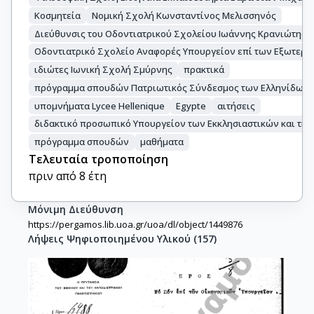
Κοσμητεία
Νομική Σχολή Κωνσταντίνος Μελισσηνός
Διεύθυνσις του Οδοντιατρικού Σχολείου Ιωάννης Κρανιώτης
Οδοντιατρικό Σχολείο Αναφορές Υπουργείον επί των Εξωτερικ
ιδιώτες Ιωνική Σχολή Σμύρνης
πρακτικά
πρόγραμμα σπουδών Πατριωτικός Σύνδεσμος των Ελληνίδων Η
υπομνήματα Lycee Hellenique
Egypte
αιτήσεις
διδακτικό προσωπικό Υπουργείον των Εκκλησιαστικών και της
πρόγραμμα σπουδών
μαθήματα
Τελευταία τροποποίηση
πριν από 8 έτη
Μόνιμη Διεύθυνση
https://pergamos.lib.uoa.gr/uoa/dl/object/1449876
Λήψεις Ψηφιοποιημένου Υλικού
(
157
)