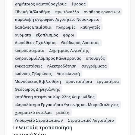
Δημήτριος Καμπούρογλους
έφορος
Εθνική Βιβλιοθήκη
πρωτόκολλο
ανάθεση εργασιών
παραλαβή εγγράφων Αιγινήτειο Νοσοκομείο
δαπάνες Επιμίσθια
πληρωμές
καθηγητές
ονόματα
εξοπλισμός
φόροι
Δωρόθεος Σχολάριος
Θεόδωρος Αρεταίος
κληροδοτήματα
Δημήτριος Αιγινήτης
κληρονομιά Λάμπρος Καλλιφρονάς
υπουργός
εγκαταστάσεις
ηλεκτροδότηση
συγγράμματα
Ιωάννης Σβορώνος
Αστυκλινική
Μανούσειος Βιβλιοθήκη
φροντιστήρια
εργαστήρια
Θεόδωρος Δηλιγιάννης
κατάθεση στεφάνου Κύριλλος Χαιρωνίδης
κληροδότημα Εργαστήριο Υγιεινής και Μικροβιολογίας
χρηματικό ένταλμα
μελέτη
Υπουργείο Στρατιωτικών
Στρατιωτικό Λογιστήριο
Τελευταία τροποποίηση
πριν από 8 έτη