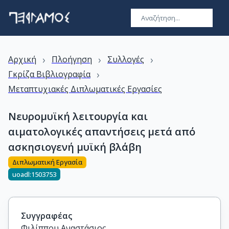
›
›
›
Αρχική
Πλοήγηση
Συλλογές
›
Γκρίζα Βιβλιογραφία
Μεταπτυχιακές Διπλωματικές Εργασίες
Νευρομυϊκή λειτουργία και
αιματολογικές απαντήσεις μετά από
ασκησιογενή μυϊκή βλάβη
Διπλωματική Εργασία
uoadl:1503753
Συγγραφέας
Φιλίππου Αναστάσιος