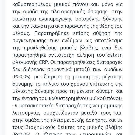
καθυστερημένου μυϊκού πόνου και, μόνο για
την ομάδα της πλειομετρικής άσκησης, στην
ικανότητα αναπαραγωγής ορισμένης δύναμης
και την ικανότητα αναπαραγωγής της θέσης του
μέλους. Παρατηρήθηκε επίσης αύξηση της
συγκέντρωσης των ενζύμων ως αποτέλεσμα
της προκληθείσας μυϊκής βλάβης, ενώ δεν
παρατηρήθηκε αντίστοιχη αύξηση του δείκτη
φλεγμονής CRP. Οι παρατηρηθείσες διαταραχές
δεν διέφεραν σημαντικά μεταξύ των ομάδων
(P>0,05), με εξαίρεση τη μείωση της μέγιστης
δύναμης, το πηλίκο του χρόνου επίτευξης της
μέγιστης δύναμης προς τη μέγιστη δύναμη και
την ένταση του καθυστερημένου μυϊκού πόνου.
Οι μετασκησιακές διαταραχές της νευρομυϊκής
λειτουργίας συσχετίζονταν μεταξύ τους και,
στην ομάδα της πλειομετρικής άσκησης, και με
τους βιοχημικούς δείκτες της μυϊκής βλάβης
(P<0,05). Ο έλεγχος των νευρομυϊκών και