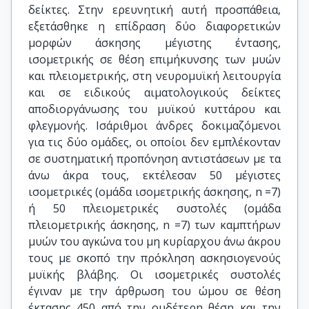
δείκτες. Στην ερευνητική αυτή προσπάθεια,
εξετάσθηκε η επίδραση δύο διαφορετικών
μορφών άσκησης μέγιστης έντασης,
ισομετρικής σε θέση επιμήκυνσης των μυών
και πλειομετρικής, στη νευρομυϊκή λειτουργία
και σε ειδικούς αιματολογικούς δείκτες
αποδιοργάνωσης του μυϊκού κυττάρου και
φλεγμονής. Ισάριθμοι άνδρες δοκιμαζόμενοι
για τις δύο ομάδες, οι οποίοι δεν εμπλέκονταν
σε συστηματική προπόνηση αντιστάσεων με τα
άνω άκρα τους, εκτέλεσαν 50 μέγιστες
ισομετρικές (ομάδα ισομετρικής άσκησης, n =7)
ή 50 πλειομετρικές συστολές (ομάδα
πλειομετρικής άσκησης, n =7) των καμπτήρων
μυών του αγκώνα του μη κυρίαρχου άνω άκρου
τους με σκοπό την πρόκληση ασκησιογενούς
μυϊκής βλάβης. Οι ισομετρικές συστολές
έγιναν με την άρθρωση του ώμου σε θέση
έκτασης 450 από την ουδέτερη θέση και την