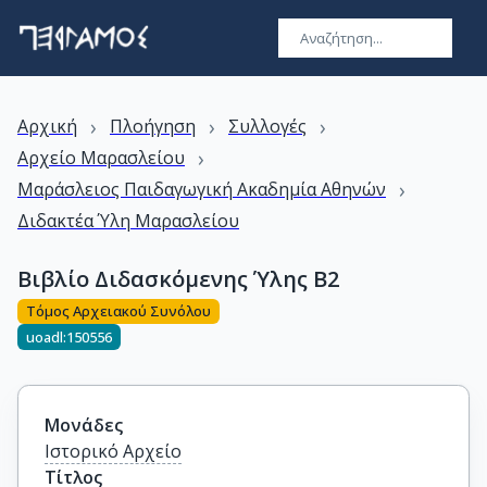
›
›
›
Αρχική
Πλοήγηση
Συλλογές
›
Αρχείο Μαρασλείου
›
Μαράσλειος Παιδαγωγική Ακαδημία Αθηνών
Διδακτέα Ύλη Μαρασλείου
Βιβλίο Διδασκόμενης Ύλης Β2
Τόμος Αρχειακού Συνόλου
uoadl:150556
Μονάδες
Ιστορικό Αρχείο
Τίτλος