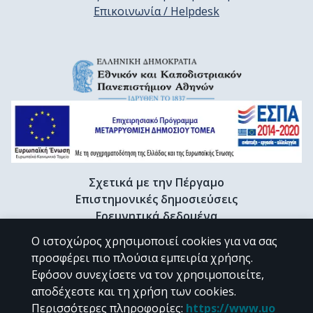
Επικοινωνία / Helpdesk
Σχετικά με την Πέργαμο
Επιστημονικές δημοσιεύσεις
Ερευνητικά δεδομένα
Διδακτορικές διατριβές & Γκρίζα βιβλιογραφία
Ο ιστοχώρος χρησιμοποιεί cookies για να σας
Προφίλ Ερευνητή
προσφέρει πιο πλούσια εμπειρία χρήσης.
Εφόσον συνεχίσετε να τον χρησιμοποιείτε,
αποδέχεστε και τη χρήση των cookies.
CC BY-NC 4.0
Περισσότερες πληροφορίες
:
https://www.uo