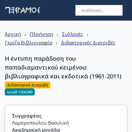
›
›
›
Αρχική
Πλοήγηση
Συλλογές
›
Γκρίζα Βιβλιογραφία
Διδακτορικές Διατριβές
Η έντυπη παράδοση του
παπαδιαμαντικού κειμένου:
βιβλιογραφικά και εκδοτικά (1961-2011)
Διδακτορική Διατριβή
uoadl:1506289
Συγγραφέας
Λαμπροπούλου Βασιλική
Ακαδημαϊκή μονάδα