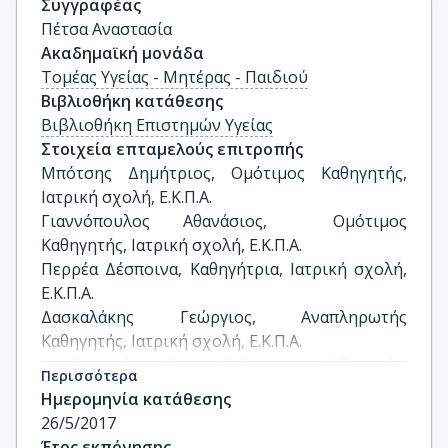
Συγγραφέας
Πέτσα Αναστασία
Ακαδημαϊκή μονάδα
Τομέας Υγείας - Μητέρας - Παιδιού
Βιβλιοθήκη κατάθεσης
Βιβλιοθήκη Επιστημών Υγείας
Στοιχεία επταμελούς επιτροπής
Μπότσης Δημήτριος, Ομότιμος Καθηγητής, 
Ιατρική σχολή, Ε.Κ.Π.Α.

Γιαννόπουλος Αθανάσιος,  Ομότιμος 
Καθηγητής, Ιατρική σχολή, Ε.Κ.Π.Α.

Περρέα Δέσποινα, Καθηγήτρια, Ιατρική σχολή, 
Ε.Κ.Π.Α.

Δασκαλάκης Γεώργιος, Αναπληρωτής 
Καθηγητής, Ιατρική σχολή, Ε.Κ.Π.Α.

Αραβαντινός Λέων, Επίκουρος Καθηγητής,  
Περισσότερα
Ιατρική σχολή, Ε.Κ.Π.Α.

Ημερομηνία κατάθεσης
Βερύκοκος Χρήστος, Επίκουρος Καθηγητής, 
26/5/2017
Ιατρική σχολή, Ε.Κ.Π.Α.

Έτος εκπόνησης