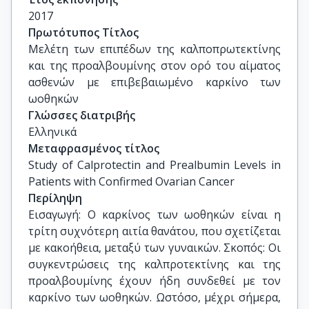
Δημητρούλης Δημήτριος, Επίκουρος 
2017
Καθηγητής, Ιατρική σχολή, Ε.Κ.Π.Α.
Πρωτότυπος Τίτλος
Μελέτη των επιπέδων της καλποπρωτεκτίνης 
και της προαλβουμίνης στον ορό του αίματος 
ασθενών με επιβεβαιωμένο καρκίνο των 
ωοθηκών
Γλώσσες διατριβής
Ελληνικά
Μεταφρασμένος τίτλος
Study of Calprotectin and Prealbumin Levels in 
Patients with Confirmed Ovarian Cancer
Περίληψη
Εισαγωγή: Ο καρκίνος των ωοθηκών είναι η
τρίτη συχνότερη αιτία θανάτου, που σχετίζεται
με κακοήθεια, μεταξύ των γυναικών. Σκοπός: Οι
συγκεντρώσεις της καλπροτεκτίνης και της
προαλβουμίνης έχουν ήδη συνδεθεί με τον
καρκίνο των ωοθηκών. Ωστόσο, μέχρι σήμερα,