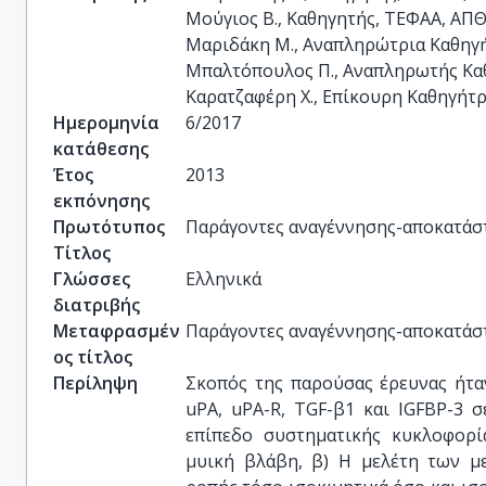
Μούγιος Β., Καθηγητής, ΤΕΦΑΑ, ΑΠΘ
Μαριδάκη Μ., Αναπληρώτρια Καθηγή
Μπαλτόπουλος Π., Αναπληρωτής Καθ
Καρατζαφέρη Χ., Επίκουρη Καθηγήτ
Ημερομηνία
6/2017
κατάθεσης
Έτος
2013
εκπόνησης
Πρωτότυπος
Παράγοντες αναγέννησης-αποκατάστ
Τίτλος
Γλώσσες
Ελληνικά
διατριβής
Μεταφρασμέν
Παράγοντες αναγέννησης-αποκατάστ
ος τίτλος
Περίληψη
Σκοπός της παρούσας έρευνας ήτα
uPA, uPA-R, TGF-β1 και IGFBP-3 
επίπεδο συστηματικής κυκλοφορί
μυική βλάβη, β) Η μελέτη των μ