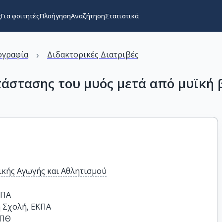
ς
Για φοιτητές
Πλοήγηση
Αναζήτηση
Στατιστικά
›
ογραφία
Διδακτορικές Διατριβές
άστασης του μυός μετά από μυϊκή
κής Αγωγής και Αθλητισμού
ΠΑ

 Σχολή, ΕΚΠΑ

ΠΘ
