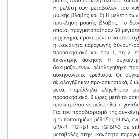
ροπής τόσο ισοκινητικά όσο και ισ
Η μελέτη των μεταβολών του κα
μυικής βλάβης και δ) Η μελέτη των
πρόκληση μυικής βλάβης. Το δείγ
οποίοι πραγματοποίησαν 50 μέγιστε
μηχάνημα, προκειμένου να επιτευχ
η ικανότητα παραγωγής δύναμη-ρο
προασκησιακά και την 1, τη 2, 
έκκεντρης άσκησης. Η συγκέντ
δοκιμαζομένων αξιολογήθηκε προα
ασκησιογενές ερέθισμα. Οι συγ
αξιολογήθηκαν προ-ασκησιακά, 6 ώρ
μετά. Παράλληλα ελήφθησαν μ
προασκησιακά, 6 ώρες μετά το ασκη
προκειμένου να μελετηθεί η γονιδι
Για τον προσδιορισμό της συγκέν
η τυποποιημένη μέθοδος ELISA, εν
uPA-R, TGF-β1 και IGFBP-3 σε επ
μεταβολές στην ικανότητα παραγω