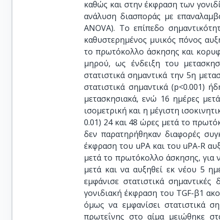
καθώς και στην έκφραση των γονιδί
ανάλυση διασποράς με επαναλαμβα
ANOVA). Το επίπεδο σημαντικότητ
καθυστερημένος μυικός πόνος αυξή
το πρωτόκολλο άσκησης και κορυφ
μηρού, ως ένδειξη του μετασκησ
στατιστικά σημαντικά την 5η μετα
στατιστικά σημαντικά (p<0.001) ή
μετασκησιακά, ενώ 16 ημέρες μετά
ισομετρική και η μέγιστη ισοκινητι
0.01) 24 και 48 ώρες μετά το πρωτό
δεν παρατηρήθηκαν διαφορές συγκ
έκφραση του uPA και του uPA-R αυξ
μετά το πρωτόκολλο άσκησης, για 
μετά και να αυξηθεί εκ νέου 5 ημ
εμφάνισε στατιστικά σημαντικές 
γονιδιακή έκφραση του TGF-β1 ακο
όμως να εμφανίσει στατιστικά ση
πρωτεΐνης στο αίμα μειώθηκε στα