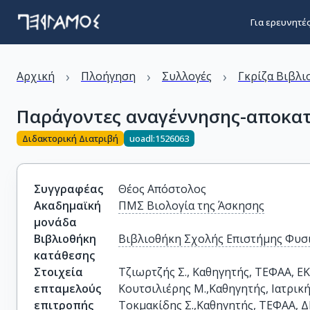
Για ερευνητέ
›
›
›
Αρχική
Πλοήγηση
Συλλογές
Γκρίζα Βιβλι
Παράγοντες αναγέννησης-αποκατ
Διδακτορική Διατριβή
uoadl:1526063
Συγγραφέας
Θέος Απόστολος
Ακαδημαϊκή
ΠΜΣ Βιολογία της Άσκησης
μονάδα
Βιβλιοθήκη
Βιβλιοθήκη Σχολής Επιστήμης Φυσι
κατάθεσης
Στοιχεία
Τζιωρτζής Σ., Καθηγητής, ΤΕΦΑΑ, ΕΚ
επταμελούς
Κουτσιλιέρης Μ.,Καθηγητής, Ιατρική
επιτροπής
Τοκμακίδης Σ.,Καθηγητής, ΤΕΦΑΑ, Δ