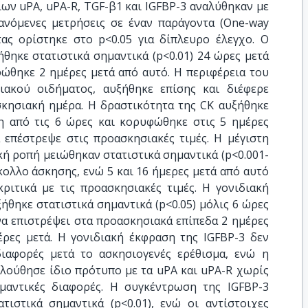
ων uPA, uPA-R, TGF-β1 και IGFBP-3 αναλύθηκαν με
νόμενες μετρήσεις σε έναν παράγοντα (One-way
ας ορίστηκε στο p<0.05 για δίπλευρο έλεγχο. Ο
θηκε στατιστικά σημαντικά (p<0.01) 24 ώρες μετά
ώθηκε 2 ημέρες μετά από αυτό. Η περιφέρεια του
ιακού οιδήματος, αυξήθηκε επίσης και διέφερε
σκησιακή ημέρα. Η δραστικότητα της CK αυξήθηκε
δη από τις 6 ώρες και κορυφώθηκε στις 5 ημέρες
 επέστρεψε στις προασκησιακές τιμές. Η μέγιστη
κή ροπή μειώθηκαν στατιστικά σημαντικά (p<0.001-
κολλο άσκησης, ενώ 5 και 16 ήμερες μετά από αυτό
ριτικά με τις προασκησιακές τιμές. Η γονιδιακή
ήθηκε στατιστικά σημαντικά (p<0.05) μόλις 6 ώρες
να επιστρέψει στα προασκησιακά επίπεδα 2 ημέρες
έρες μετά. Η γονιδιακή έκφραση της IGFBP-3 δεν
διαφορές μετά το ασκησιογενές ερέθισμα, ενώ η
λούθησε ίδιο πρότυπο με τα uPA και uPA-R χωρίς
μαντικές διαφορές. Η συγκέντρωση της IGFBP-3
τιστικά σημαντικά (p<0.01), ενώ οι αντίστοιχες