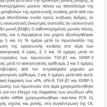
ομετρικά μετά από την πρόκληση μυικής βλάβης, γ)
θυστερημένου μυικού πόνου ως αποτέλεσμα της
 μεταβολών της κρεατινικής κινάσης μετά από την
μα αποτέλεσαν εννέα υγιείς ενήλικες άνδρες, οι
ς ισοκινητικές έκκεντρες συστολές σε ισοκινητικό
θεί μυική βλάβη. Ο καθυστερημένος μυικός πόνος,
πής, και η περιφέρεια του μηρού αξιολογήθηκαν
την 5 και τη 16 ημέρα μετά το πρωτόκολλο της
ρωση της κρεατινικής κινάσης στο αίμα των
σκησιακά, 6 ώρες, 2, 5 και 16 ημέρες μετά το
κεντρώσεις των πρωτεϊνών TGF-β1 και IGFBP-3
ες μετά το ασκησιογενές ερέθισμα, 2 και 5 ημέρες
υοβιοψίες από τον τετρακέφαλο μηριαίο μυ
σιογενές ερέθισμα, 2 και 5 ημέρες μετά από αυτό,
ακή έκφραση των uPA, uPA-R, TGF-β1 και IGFBP-3.
τρωσης των πρωτεϊνών στο αίμα χρησιμοποιήθηκε
ώ για τον έλεγχο της έκφρασης των γονιδίων uPA,
ίπεδο mRNA χρησιμοποιήθηκε real-time PCR. Οι
γής ισχύος και ροπής, στη συγκέντρωση της CK,