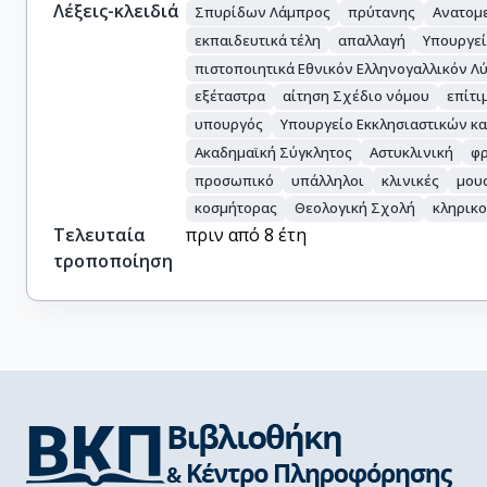
Λέξεις-κλειδιά
Σπυρίδων Λάμπρος
πρύτανης
Ανατομ
εκπαιδευτικά τέλη
απαλλαγή
Υπουργεί
πιστοποιητικά Εθνικόν Ελληνογαλλικόν Λ
εξέταστρα
αίτηση Σχέδιο νόμου
επίτι
υπουργός
Υπουργείο Εκκλησιαστικών κ
Ακαδημαϊκή Σύγκλητος
Αστυκλινική
φρ
προσωπικό
υπάλληλοι
κλινικές
μου
κοσμήτορας
Θεολογική Σχολή
κληρικο
Τελευταία
πριν από 8 έτη
τροποποίηση