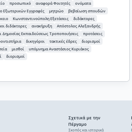
είο
προσωπικό
αναφορά Φοιτητές
ονόματα
ο Εξωτερικών Εγγραφές
μητρώο
βεβαίωση σπουδών
ύκειο
Κωνσταντινούπολη Εξετάσεις
διδάκτορες
μοι διδάκτορες
ανακήρυξη
Απόστολος Αλεξανδρής
αι Δημοσίας Εκπαιδεύσεως Τροποποιήσεις
προτάσεις
οντιστήρια
δικηγόροι
τακτικές έδρες
διορισμοί
σεία
μισθοί
υπόμνημα Αναστάσιος Κυριάκος
ί
διορισμοί
Σχετικά με την
Πέργαμο
Σκοπός και ιστορικά