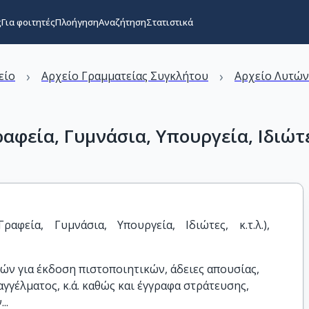
ς
Για φοιτητές
Πλοήγηση
Αναζήτηση
Στατιστικά
›
›
είο
Αρχείο Γραμματείας Συγκλήτου
Αρχείο Λυτώ
φεία, Γυμνάσια, Υπουργεία, Ιδιώτες
αφεία, Γυμνάσια, Υπουργεία, Ιδιώτες, κ.τ.λ.), 
τών για έκδοση πιστοποιητικών, άδειες απουσίας,
γγέλματος, κ.ά. καθώς και έγγραφα στράτευσης,
..