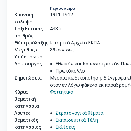
Περισσότερα
Χρονική
1911-1912
κάλυψη
Ταξιθετικός
438.2
αριθμός
Θέση φύλαξης
Ιστορικό Αρχείο ΕΚΠΑ
Μέγεθος /
89 σελίδες
Υπόστρωμα
Δημιουργός
Εθνικόν και Καποδιστριακόν Πα
Πρωτόκολλο
Σημειώσεις
Μεσαία κωδικοποίηση, 5 έγγραφα είν
στον εν λόγω φάκελο εκ παραδρομής
Κύρια
Φοιτητικά
θεματική
κατηγορία
Λοιπές
Στρατολογικά θέματα
θεματικές
Εκπαιδευτικά Τέλη
κατηγορίες
Εκθέσεις