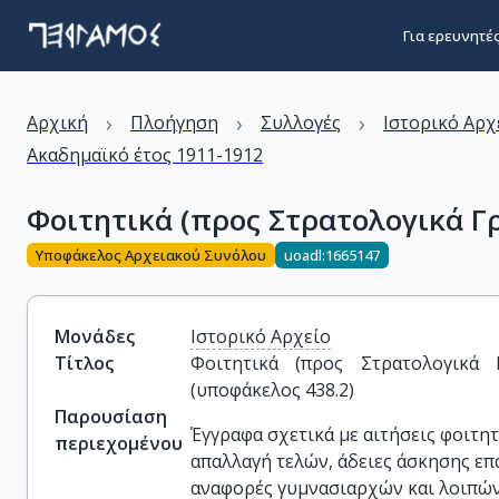
Για ερευνητέ
›
›
›
Αρχική
Πλοήγηση
Συλλογές
Ιστορικό Αρχ
Ακαδημαϊκό έτος 1911-1912
Φοιτητικά (προς Στρατολογικά Γρα
Υποφάκελος Αρχειακού Συνόλου
uoadl:1665147
Μονάδες
Ιστορικό Αρχείο
Τίτλος
Φοιτητικά (προς Στρατολογικά Γρ
(υποφάκελος 438.2)
Παρουσίαση
Έγγραφα σχετικά με αιτήσεις φοιτη
περιεχομένου
απαλλαγή τελών, άδειες άσκησης επα
αναφορές γυμνασιαρχών και λοιπών.