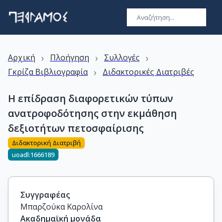
›
›
›
Αρχική
Πλοήγηση
Συλλογές
›
Γκρίζα Βιβλιογραφία
Διδακτορικές Διατριβές
Η επίδραση διαφορετικών τύπων
ανατροφοδότησης στην εκμάθηση
δεξιοτήτων πετοσφαίρισης
Διδακτορική Διατριβή
uoadl:1666189
Συγγραφέας
Μπαρζούκα Καρολίνα
Ακαδημαϊκή μονάδα