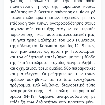
ηλικίας. Παράλληλα με την προσπάθεια
επαλήθευσης ή όχι της παραπάνω κύριας
υπόθεσης επιδιώκεται η απάντηση σε μία σειρά
ερευνητικών ερωτημάτων, σχετικών με την
επίδραση των τύπων ανατροφοδότησης στους
μηχανισμούς επίτευξης στόχων, εσωτερικής
παρακίνησης και αυτοαποτελεσματικότητας.
Πενήντα τρεις μαθήτριες του 2ου Γυμνασίου
της πόλεως του Κορωπίου ηλικίας 12-15 ετών,
που ήταν άπειρες ως προς την Πετοσφαίριση
και τον αθλητισμό επιλέχθηκαν με την μέθοδο
της ¨κατά στρώματα¨ τυχαίας δειγματοληψίας
και σχημάτισαν τρεις ομάδες, δύο πειραματικές
και μία ελέγχου. Οι μαθήτριες και των τριών
ομάδων ασκήθηκαν με το ίδιο ελεγχόμενο
πρόγραμμα, ενώ λάμβαναν διαφορετικό τύπο
ανατροφοδότησης. Η πρώτη πειραματική
ομάδα (Ν=18) λάμβανε ανατροφοδότηση με
επίδειξη των δεξιοτήτων από πρότυπο μέσω