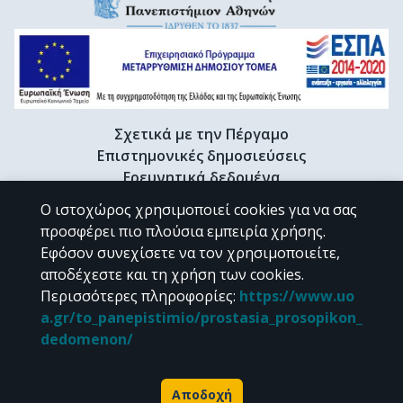
Σχετικά με την Πέργαμο
Επιστημονικές δημοσιεύσεις
Ερευνητικά δεδομένα
Διδακτορικές διατριβές & Γκρίζα βιβλιογραφία
Ο ιστοχώρος χρησιμοποιεί cookies για να σας
Προφίλ Ερευνητή
προσφέρει πιο πλούσια εμπειρία χρήσης.
Εφόσον συνεχίσετε να τον χρησιμοποιείτε,
αποδέχεστε και τη χρήση των cookies.
CC BY-NC 4.0
Περισσότερες πληροφορίες
:
https://www.uo
a.gr/to_panepistimio/prostasia_prosopikon_
Εκτός αν αναφέρεται διαφορετικά, το υλικό της "Περγάμου" διατίθεται
dedomenon/
υπό τους όρους της
CC BY-NC 4.0
άδειας Creative Commons
.
Powered by
Αποδοχή