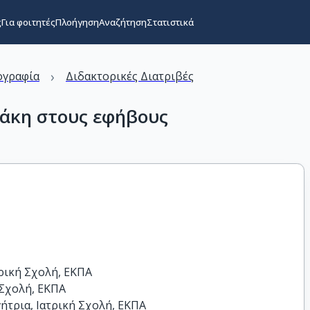
ς
Για φοιτητές
Πλοήγηση
Αναζήτηση
Στατιστικά
›
ογραφία
Διδακτορικές Διατριβές
κάκη στους εφήβους
ρική Σχολή, ΕΚΠΑ

Σχολή, ΕΚΠΑ

ήτρια, Ιατρική Σχολή, ΕΚΠΑ
