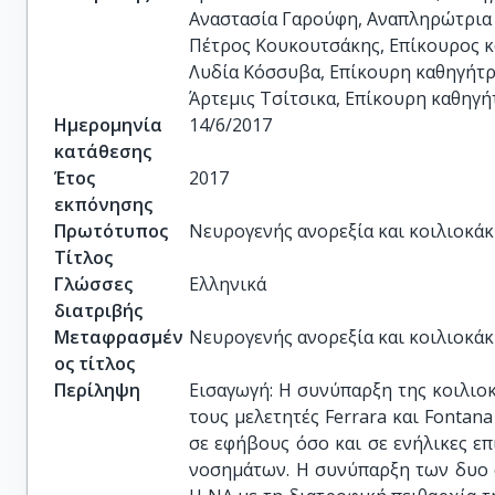
Αναστασία Γαρούφη, Αναπληρώτρια κ
Πέτρος Κουκουτσάκης, Επίκουρος κα
Λυδία Κόσσυβα, Επίκουρη καθηγήτρι
Άρτεμις Τσίτσικα, Επίκουρη καθηγή
Ημερομηνία
14/6/2017
κατάθεσης
Έτος
2017
εκπόνησης
Πρωτότυπος
Νευρογενής ανορεξία και κοιλιοκά
Τίτλος
Γλώσσες
Ελληνικά
διατριβής
Μεταφρασμέν
Νευρογενής ανορεξία και κοιλιοκά
ος τίτλος
Περίληψη
Εισαγωγή: Η συνύπαρξη της κοιλιο
τους μελετητές Ferrara και Fontan
σε εφήβους όσο και σε ενήλικες ε
νοσημάτων. Η συνύπαρξη των δυο 