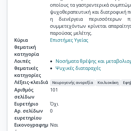
οποίους τα γαστρεντερικά συμπτώμα
ψυχοθεραπευτική και διατροφική π
η διενέργεια περισσότερων 
συμμετεχόντων κρίνεται απαραίτη
παρούσας μελέτης.
Κύρια
Επιστήμες Υγείας
θεματική
κατηγορία
Λοιπές
Νοσήματα θρέψης και μεταβολισ
θεματικές
Ψυχικές διαταραχές
κατηγορίες
Λέξεις-κλειδιά
Νευρογενής ανορεξία
Κοιλιοκάκη
Εφη
Αριθμός
101
σελίδων
Ευρετήριο
Όχι
Αρ. σελίδων
0
ευρετηρίου
Εικονογραφημ
Ναι