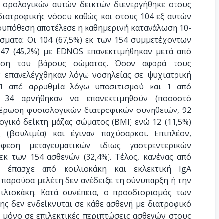
 ορολογικών αυτών δεικτών διενεργήθηκε στους
 διατροφικής νόσου καθώς και στους 104 εξ αυτών
ουπόθεση αποτέλεσε η καθημερινή κατανάλωση 10-
σματα: Oι 104 (67,5%) εκ των 154 συμμετέχοντων
ι 47 (45,2%) με EDNOS επανεκτιμήθηκαν μετά από
τηση του βάρους σώματος. Όσον αφορά τους
εν επανελέγχθηκαν λόγω νοσηλείας σε ψυχιατρική
 (1 από αρρυθμία λόγω υποσιτισμού και 1 από
ι 34 αρνήθηκαν να επανεκτιμηθούν (ποσοστό
έρωση φυσιολογικών διατροφικών συνηθειών, 92
ογικό δείκτη μάζας σώματος (BMI) ενώ 12 (11,5%)
 (βουλιμία) και έγιναν παχύσαρκοι. Επιπλέον,
εση μεταγευματικών ιδίως γαστρεντερικών
κ των 154 ασθενών (32,4%). Τέλος, κανένας από
 έπασχε από κοιλιοκάκη και εκλεκτική IgA
 παρούσα μελέτη δεν ανέδειξε τη σύνυπαρξη ή την
ιλιοκάκη. Κατά συνέπεια, ο προσδιορισμός των
ης δεν ενδείκνυται σε κάθε ασθενή με διατροφικό
ι μόνο σε επιλεκτικές περιπτώσεις ασθενών στους