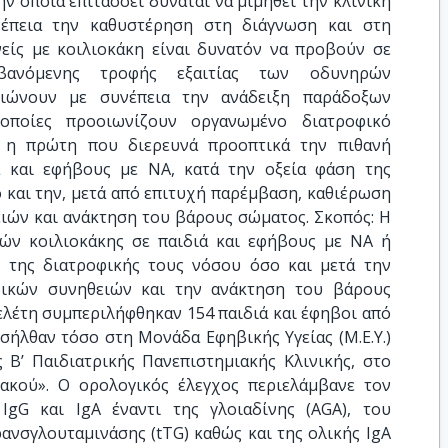
ν οποία επιτάσσει δύναται να μιμηθεί την κλινική
νέπεια την καθυστέρηση στη διάγνωση και στη
νείς με κοιλιοκάκη είναι δυνατόν να προβούν σε
βανόμενης τροφής εξαιτίας των οδυνηρών
ιώνουν με συνέπεια την ανάδειξη παράδοξων
οποίες προοιωνίζουν οργανωμένο διατροφικό
ι η πρώτη που διερευνά προοπτικά την πιθανή
ά και εφήβους με ΝΑ, κατά την οξεία φάση της
 και την, μετά από επιτυχή παρέμβαση, καθιέρωση
ιών και ανάκτηση του βάρους σώματος. Σκοπός: Η
ών κοιλιοκάκης σε παιδιά και εφήβους με ΝΑ ή
 της διατροφικής τους νόσου όσο και μετά την
φικών συνηθειών και την ανάκτηση του βάρους
ελέτη συμπεριλήφθηκαν 154 παιδιά και έφηβοι από
σήλθαν τόσο στη Μονάδα Εφηβικής Υγείας (Μ.Ε.Υ.)
ς Β’ Παιδιατρικής Πανεπιστημιακής Κλινικής, στο
κού». Ο ορολογικός έλεγχος περιελάμβανε τον
gG και IgA έναντι της γλοιαδίνης (AGA), του
ρανσγλουταμινάσης (tTG) καθώς και της ολικής IgA