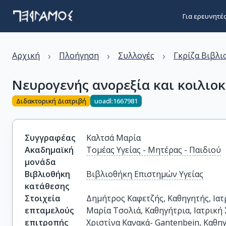
Για ερευνητέ
›
›
›
Αρχική
Πλοήγηση
Συλλογές
Γκρίζα Βιβλι
Νευρογενής ανορεξία και κοιλιο
Διδακτορική Διατριβή
uoadl:1667981
Συγγραφέας
Καλτσά Μαρία
Ακαδημαϊκή
Τομέας Υγείας - Μητέρας - Παιδιού
μονάδα
Βιβλιοθήκη
Βιβλιοθήκη Επιστημών Υγείας
κατάθεσης
Στοιχεία
Δημήτρος Καφετζής, Καθηγητής, Ιατ
επταμελούς
Μαρία Τσολιά, Καθηγήτρια, Ιατρική 
επιτροπής
Χριστίνα Κανακά- Gantenbein, Καθηγ