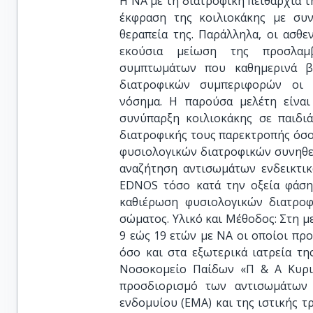
Η ΝΑ με τη διατροφική πειθαρχία τη
έκφραση της κοιλιοκάκης με συ
θεραπεία της. Παράλληλα, οι ασθε
εκούσια μείωση της προσλαμ
συμπτωμάτων που καθημερινά β
διατροφικών συμπεριφορών οι 
νόσημα. Η παρούσα μελέτη είνα
συνύπαρξη κοιλιοκάκης σε παιδι
διατροφικής τους παρεκτροπής όσο
φυσιολογικών διατροφικών συνηθε
αναζήτηση αντισωμάτων ενδεικτικ
ΕDNOS τόσο κατά την οξεία φάση
καθιέρωση φυσιολογικών διατρο
σώματος. Υλικό και Μέθοδος: Στη μ
9 εώς 19 ετών με ΝΑ οι οποίοι προ
όσο και στα εξωτερικά ιατρεία τη
Νοσοκομείο Παίδων «Π & Α Κυρια
προσδιορισμό των αντισωμάτων I
ενδομυίου (EMA) και της ιστικής τ