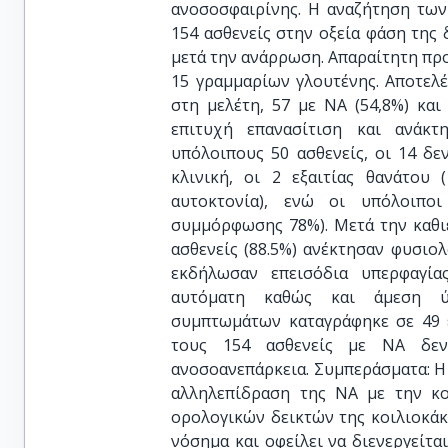
ανοσοσφαιρίνης. Η αναζήτηση των
154 ασθενείς στην οξεία φάση της
μετά την ανάρρωση. Απαραίτητη πρ
15 γραμμαρίων γλουτένης. Αποτελέ
στη μελέτη, 57 με ΝΑ (54,8%) κα
επιτυχή επανασίτιση και ανάκ
υπόλοιπους 50 ασθενείς, οι 14 δ
κλινική, οι 2 εξαιτίας θανάτου
αυτοκτονία), ενώ οι υπόλοιπο
συμμόρφωσης 78%). Μετά την καθι
ασθενείς (88.5%) ανέκτησαν φυσιολ
εκδήλωσαν επεισόδια υπερφαγίας
αυτόματη καθώς και άμεση ύφ
συμπτωμάτων καταγράφηκε σε 49 ε
τους 154 ασθενείς με ΝΑ δεν
ανοσοανεπάρκεια. Συμπεράσματα: Η
αλληλεπίδραση της ΝΑ με την κο
ορολογικών δεικτών της κοιλιοκάκ
νόσημα και οφείλει να διενεργείτα