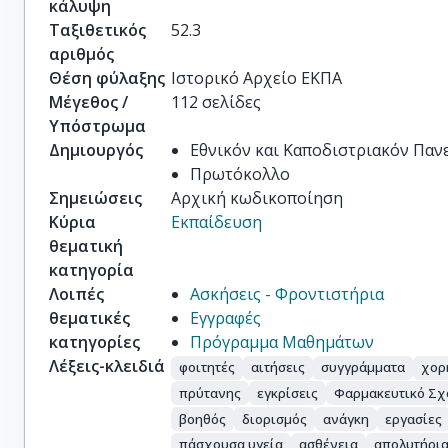
κάλυψη
Ταξιθετικός
52.3
αριθμός
Θέση φύλαξης
Ιστορικό Αρχείο ΕΚΠΑ
Μέγεθος /
112 σελίδες
Υπόστρωμα
Δημιουργός
Εθνικόν και Καποδιστριακόν Πα
Πρωτόκολλο
Σημειώσεις
Αρχική κωδικοποίηση
Κύρια
Εκπαίδευση
θεματική
κατηγορία
Λοιπές
Ασκήσεις - Φροντιστήρια
θεματικές
Εγγραφές
κατηγορίες
Πρόγραμμα Μαθημάτων
Λέξεις-κλειδιά
φοιτητές
αιτήσεις
συγγράμματα
χορ
πρύτανης
εγκρίσεις
Φαρμακευτικό Σχ
βοηθός
διορισμός
ανάγκη
εργασίες
πάσχουσα υγεία
ασθένεια
απολυτήρι