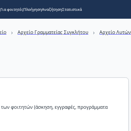
ς
Για φοιτητές
Πλοήγηση
Αναζήτηση
Στατιστικά
›
›
είο
Αρχείο Γραμματείας Συγκλήτου
Αρχείο Λυτώ
 των φοιτητών (άσκηση, εγγραφές, προγράμματα