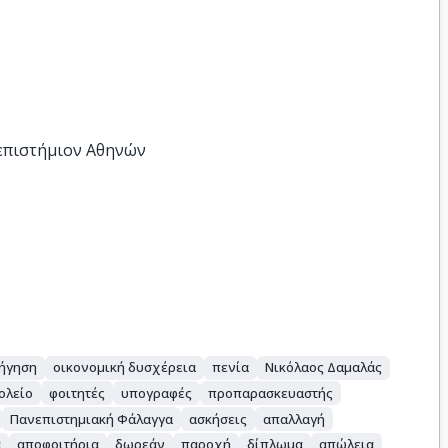
νεπιστήμιον Αθηνών
ήγηση
οικονομική δυσχέρεια
πενία
Νικόλαος Δαμαλάς
ολείο
φοιτητές
υπογραφές
προπαρασκευαστής
Πανεπιστημιακή Φάλαγγα
ασκήσεις
απαλλαγή
α
αποφοιτήρια
δωρεάν
παροχή
δίπλωμα
απώλεια