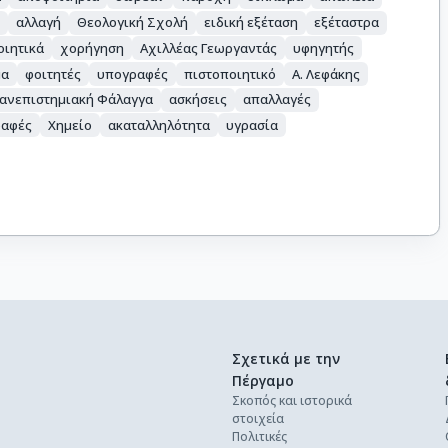
ο
αλλαγή
Θεολογική Σχολή
ειδική εξέταση
εξέταστρα
οιητικά
χορήγηση
Αχιλλέας Γεωργαντάς
υφηγητής
μα
φοιτητές
υπογραφές
πιστοποιητικό
Α. Λεφάκης
ανεπιστημιακή Φάλαγγα
ασκήσεις
απαλλαγές
ραφές
Χημείο
ακαταλληλότητα
υγρασία
Σχετικά με την
Πέργαμο
Σκοπός και ιστορικά
στοιχεία
Πολιτικές