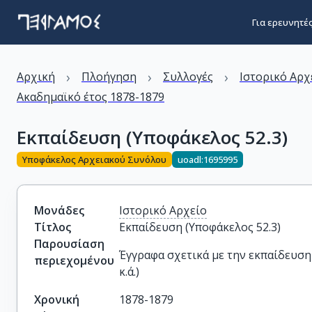
Για ερευνητέ
›
›
›
Αρχική
Πλοήγηση
Συλλογές
Ιστορικό Αρχ
Ακαδημαϊκό έτος 1878-1879
Εκπαίδευση (Υποφάκελος 52.3)
Υποφάκελος Αρχειακού Συνόλου
uoadl:1695995
Μονάδες
Ιστορικό Αρχείο
Τίτλος
Εκπαίδευση (Υποφάκελος 52.3)
Παρουσίαση
Έγγραφα σχετικά με την εκπαίδευση
περιεχομένου
κ.ά.)
Χρονική
1878-1879