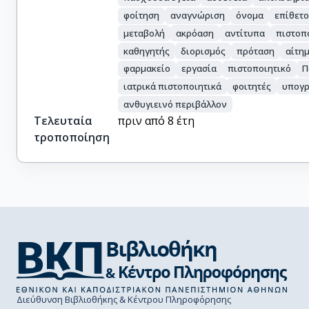
φοίτηση
αναγνώριση
όνομα
επίθετ
μεταβολή
ακρόαση
αντίτυπα
πιστοπ
καθηγητής
διορισμός
πρόταση
αίτη
φαρμακείο
εργασία
πιστοποιητικό
Π
ιατρικά πιστοποιητικά
φοιτητές
υπογ
ανθυγιεινό περιβάλλον
Τελευταία
πριν από 8 έτη
τροποποίηση
Διεύθυνση Βιβλιοθήκης & Κέντρου Πληροφόρησης