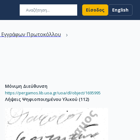
Είσοδος
English
›
ν Εγγράφων Πρωτοκόλλου
Μόνιμη Διεύθυνση
https://pergamos.lib.uoa.gr/uoa/dl/object/1695995
Λήψεις Ψηφιοποιημένου Υλικού
(
112
)