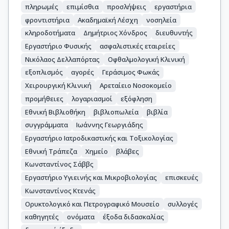
πληρωμές
επιμίσθια
προσλήψεις
εργαστήρια
φροντιστήρια
Ακαδημαϊκή Λέσχη
νοσηλεία
κληροδοτήματα
Δημήτριος Χόνδρος
διευθυντής
Εργαστήριο Φυσικής
ασφαλιστικές εταιρείες
Νικόλαος Δελλαπόρτας
Οφθαλμολογική Κλινική
εξοπλισμός
αγορές
Γεράσιμος Φωκάς
Χειρουργική Κλινική
Αρεταίειο Νοσοκομείο
προμήθειες
λογαριασμοί
εξόφληση
Εθνική Βιβλιοθήκη
βιβλιοπωλεία
βιβλία
συγγράμματα
Ιωάννης Γεωργιάδης
Εργαστήριο Ιατροδικαστικής και Τοξικολογίας
Εθνική Τράπεζα
Χημείο
βλάβες
Κωνσταντίνος Σάββς
Εργαστήριο Υγιεινής και Μικροβιολογίας
επισκευές
Κωνσταντίνος Κτενάς
Ορυκτολογικό και Πετρογραφικό Μουσείο
συλλογές
καθηγητές
ονόματα
έξοδα διδασκαλίας