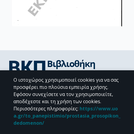
Ο ιστοχώρος χρησιμοποιεί cookies για να σας
Διεύθυνση Βιβλιοθήκης & Κέντρου Πληροφόρησης
προσφέρει πιο πλούσια εμπειρία χρήσης.
Βιβλιοθήκες Σχολών του ΕΚΠΑ
Εφόσον συνεχίσετε να τον χρησιμοποιείτε,
Υπολογιστικό Κέντρο Βιβλιοθηκών
αποδέχεστε και τη χρήση των cookies.
Επικοινωνία / Helpdesk
Περισσότερες πληροφορίες
:
https://www.uo
a.gr/to_panepistimio/prostasia_prosopikon_
dedomenon/