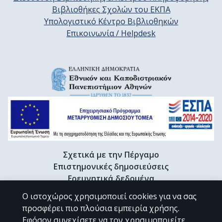
Βιβλιοθήκες Σχολών του ΕΚΠΑ
Υπολογιστικό Κέντρο Βιβλιοθηκών
Επικοινωνία / Helpdesk
Σχετικά με την Πέργαμο
Επιστημονικές δημοσιεύσεις
Ερευνητικά δεδομένα
Διδακτορικές διατριβές & Γκρίζα βιβλιογραφία
Ο ιστοχώρος χρησιμοποιεί cookies για να σας
Προφίλ Ερευνητή
προσφέρει πιο πλούσια εμπειρία χρήσης.
Εφόσον συνεχίσετε να τον χρησιμοποιείτε,