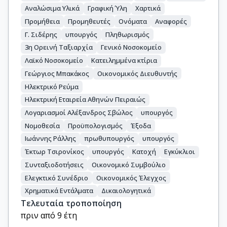
Αναλώσιμα Υλικά
Γραφική Ύλη
Χαρτικά
Προμήθεια
Προμηθευτές
Ονόματα
Αναφορές
Γ. Σιδέρης
υπουργός
Πληθωρισμός
3η Ορεινή Ταξιαρχία
Γενικό Νοσοκομείο
Λαϊκό Νοσοκομείο
Κατειλημμένα κτίρια
Γεώργιος Μπακάκος
Οικονομικός Διευθυντής
Ηλεκτρικό Ρεύμα
Ηλεκτρική Εταιρεία Αθηνών Πειραιώς
Λογαριασμοί Αλέξανδρος Σβώλος
υπουργός
Νομοθεσία
Προϋπολογισμός
Έξοδα
Ιωάννης Ράλλης
πρωθυπουργός
υπουργός
Έκτωρ Τσιρονίκος
υπουργός
Κατοχή
Εγκύκλιοι
Συνταξιοδοτήσεις
Οικονομικό Συμβούλιο
Ελεγκτικό Συνέδριο
Οικονομικός Έλεγχος
Χρηματικά Εντάλματα
Δικαιολογητικά
Τελευταία τροποποίηση
πριν από 9 έτη