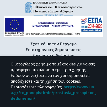
Σχετικά με την Πέργαμο
Επιστημονικές δημοσιεύσεις
Ερευνητικά δεδομένα
Διδακτορικές διατριβές & Γκρίζα βιβλιογραφία
Ο ιστοχώρος χρησιμοποιεί cookies για να σας
Προφίλ Ερευνητή
προσφέρει πιο πλούσια εμπειρία χρήσης.
Εφόσον συνεχίσετε να τον χρησιμοποιείτε,
αποδέχεστε και τη χρήση των cookies.
CC BY-NC 4.0
Περισσότερες πληροφορίες
:
https://www.uo
a.gr/to_panepistimio/prostasia_prosopikon_
Εκτός αν αναφέρεται διαφορετικά, το υλικό της "Περγάμου" διατίθεται
dedomenon/
υπό τους όρους της
CC BY-NC 4.0
άδειας Creative Commons
.