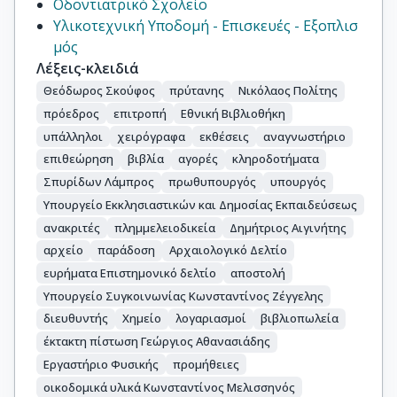
Οδοντιατρικό Σχολείο
Υλικοτεχνική Υποδομή - Επισκευές - Εξοπλισ
μός
Λέξεις-κλειδιά
Θεόδωρος Σκούφος
πρύτανης
Νικόλαος Πολίτης
πρόεδρος
επιτροπή
Εθνική Βιβλιοθήκη
υπάλληλοι
χειρόγραφα
εκθέσεις
αναγνωστήριο
επιθεώρηση
βιβλία
αγορές
κληροδοτήματα
Σπυρίδων Λάμπρος
πρωθυπουργός
υπουργός
Υπουργείο Εκκλησιαστικών και Δημοσίας Εκπαιδεύσεως
ανακριτές
πλημμελειοδικεία
Δημήτριος Αιγινήτης
αρχείο
παράδοση
Αρχαιολογικό Δελτίο
ευρήματα Επιστημονικό δελτίο
αποστολή
Υπουργείο Συγκοινωνίας Κωνσταντίνος Ζέγγελης
διευθυντής
Χημείο
λογαριασμοί
βιβλιοπωλεία
έκτακτη πίστωση Γεώργιος Αθανασιάδης
Εργαστήριο Φυσικής
προμήθειες
οικοδομικά υλικά Κωνσταντίνος Μελισσηνός