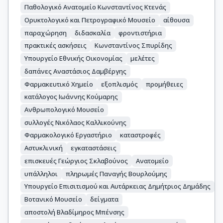
Παθολογικό Ανατομείο Κωνσταντίνος Κτενάς
Ορυκτολογικό και Πετρογραφικό Μουσείο
αίθουσα
παραχώρηση
διδασκαλία
φροντιστήρια
πρακτικές ασκήσεις
Κωνσταντίνος Σπυρίδης
Υπουργείο Εθνικής Οικονομίας
μελέτες
δαπάνες Αναστάσιος Δαμβέργης
Φαρμακευτικό Χημείο
εξοπλισμός
προμήθειες
κατάλογος Ιωάννης Κούμαρης
Ανθρωπολογικό Μουσείο
συλλογές Νικόλαος Καλλικούνης
Φαρμακολογικό Εργαστήριο
καταστροφές
Αστυκλινική
εγκαταστάσεις
επισκευές Γεώργιος Σκλαβούνος
Ανατομείο
υπάλληλοι
πληρωμές Παναγής Βουρλούμης
Υπουργείο Επισιτισμού και Αυτάρκειας Δημήτριος Δημάδης
Βοτανικό Μουσείο
δείγματα
αποστολή Βλαδίμηρος Μπένσης