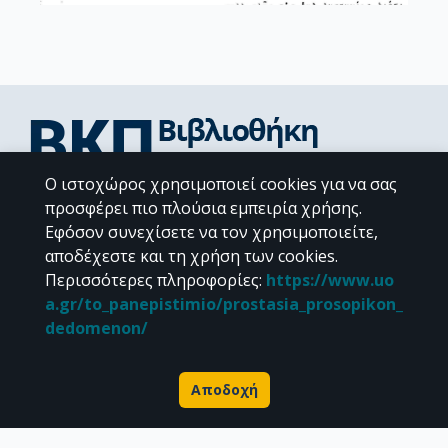
Ο ιστοχώρος χρησιμοποιεί cookies για να σας
Διεύθυνση Βιβλιοθήκης & Κέντρου Πληροφόρησης
προσφέρει πιο πλούσια εμπειρία χρήσης.
Βιβλιοθήκες Σχολών του ΕΚΠΑ
Εφόσον συνεχίσετε να τον χρησιμοποιείτε,
Υπολογιστικό Κέντρο Βιβλιοθηκών
αποδέχεστε και τη χρήση των cookies.
Επικοινωνία / Helpdesk
Περισσότερες πληροφορίες
:
https://www.uo
a.gr/to_panepistimio/prostasia_prosopikon_
dedomenon/
Αποδοχή