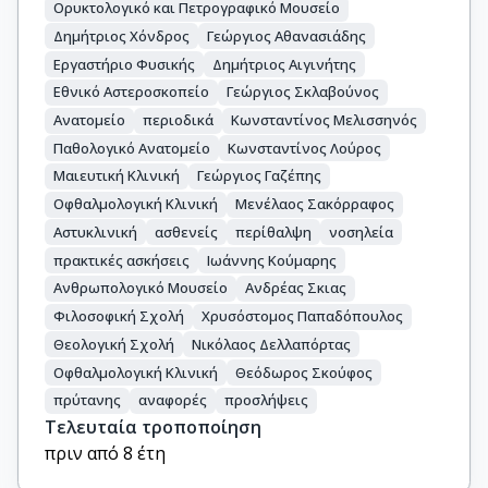
Ορυκτολογικό και Πετρογραφικό Μουσείο
Δημήτριος Χόνδρος
Γεώργιος Αθανασιάδης
Εργαστήριο Φυσικής
Δημήτριος Αιγινήτης
Εθνικό Αστεροσκοπείο
Γεώργιος Σκλαβούνος
Ανατομείο
περιοδικά
Κωνσταντίνος Μελισσηνός
Παθολογικό Ανατομείο
Κωνσταντίνος Λούρος
Μαιευτική Κλινική
Γεώργιος Γαζέπης
Οφθαλμολογική Κλινική
Μενέλαος Σακόρραφος
Αστυκλινική
ασθενείς
περίθαλψη
νοσηλεία
πρακτικές ασκήσεις
Ιωάννης Κούμαρης
Ανθρωπολογικό Μουσείο
Ανδρέας Σκιας
Φιλοσοφική Σχολή
Χρυσόστομος Παπαδόπουλος
Θεολογική Σχολή
Νικόλαος Δελλαπόρτας
Οφθαλμολογική Κλινική
Θεόδωρος Σκούφος
πρύτανης
αναφορές
προσλήψεις
Τελευταία τροποποίηση
πριν από 8 έτη