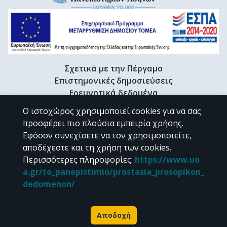
Σχετικά με την Πέργαμο
Επιστημονικές δημοσιεύσεις
Ερευνητικά δεδομένα
Διδακτορικές διατριβές & Γκρίζα βιβλιογραφία
Ο ιστοχώρος χρησιμοποιεί cookies για να σας
Προφίλ Ερευνητή
προσφέρει πιο πλούσια εμπειρία χρήσης.
Εφόσον συνεχίσετε να τον χρησιμοποιείτε,
αποδέχεστε και τη χρήση των cookies.
CC BY-NC 4.0
Περισσότερες πληροφορίες
:
https://www.uo
a.gr/to_panepistimio/prostasia_prosopikon_
Εκτός αν αναφέρεται διαφορετικά, το υλικό της "Περγάμου" διατίθεται
dedomenon/
υπό τους όρους της
CC BY-NC 4.0
άδειας Creative Commons
.
Powered by
Αποδοχή