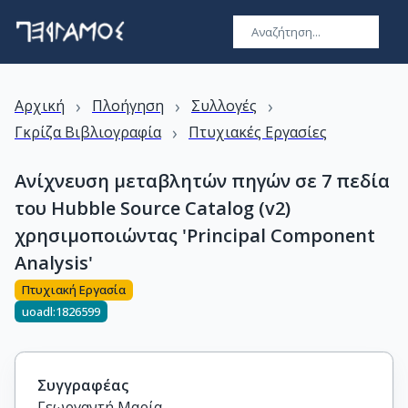
›
›
›
Αρχική
Πλοήγηση
Συλλογές
›
Γκρίζα Βιβλιογραφία
Πτυχιακές Εργασίες
Ανίχνευση μεταβλητών πηγών σε 7 πεδία
του Hubble Source Catalog (v2)
χρησιμοποιώντας 'Principal Component
Analysis'
Πτυχιακή Εργασία
uoadl:1826599
Συγγραφέας
Γεωργαντή Μαρία