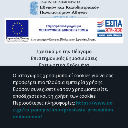
Σχετικά με την Πέργαμο
Επιστημονικές δημοσιεύσεις
Ερευνητικά δεδομένα
Διδακτορικές διατριβές & Γκρίζα βιβλιογραφία
Ο ιστοχώρος χρησιμοποιεί cookies για να σας
Προφίλ Ερευνητή
προσφέρει πιο πλούσια εμπειρία χρήσης.
Εφόσον συνεχίσετε να τον χρησιμοποιείτε,
αποδέχεστε και τη χρήση των cookies.
CC BY-NC 4.0
Περισσότερες πληροφορίες
:
https://www.uo
a.gr/to_panepistimio/prostasia_prosopikon_
Εκτός αν αναφέρεται διαφορετικά, το υλικό της "Περγάμου" διατίθεται
dedomenon/
υπό τους όρους της
CC BY-NC 4.0
άδειας Creative Commons
.