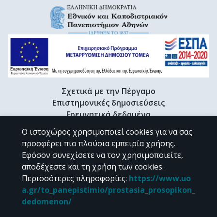
Σχετικά με την Πέργαμο
Επιστημονικές δημοσιεύσεις
Ερευνητικά δεδομένα
Διδακτορικές διατριβές & Γκρίζα βιβλιογραφία
Ο ιστοχώρος χρησιμοποιεί cookies για να σας
Προφίλ Ερευνητή
προσφέρει πιο πλούσια εμπειρία χρήσης.
Εφόσον συνεχίσετε να τον χρησιμοποιείτε,
αποδέχεστε και τη χρήση των cookies.
CC BY-NC 4.0
Περισσότερες πληροφορίες
:
https://www.uo
a.gr/to_panepistimio/prostasia_prosopikon_
Εκτός αν αναφέρεται διαφορετικά, το υλικό της "Περγάμου" διατίθεται
dedomenon/
υπό τους όρους της
CC BY-NC 4.0
άδειας Creative Commons
.