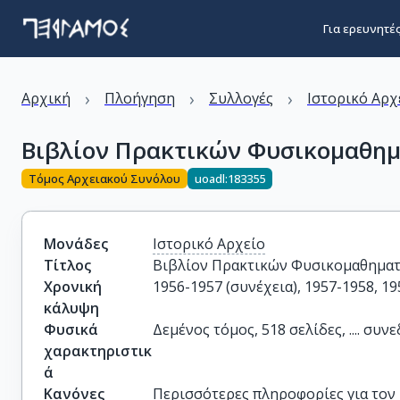
Για ερευνητέ
›
›
›
Αρχική
Πλοήγηση
Συλλογές
Ιστορικό Αρχ
Βιβλίον Πρακτικών Φυσικομαθημα
Τόμος Αρχειακού Συνόλου
uoadl:183355
Μονάδες
Ιστορικό Αρχείο
Τίτλος
Βιβλίον Πρακτικών Φυσικομαθηματι
Χρονική
1956-1957 (συνέχεια), 1957-1958, 19
κάλυψη
Φυσικά
Δεμένος τόμος, 518 σελίδες, .... συν
χαρακτηριστικ
ά
Κανόνες
Περισσότερες πληροφορίες για τον