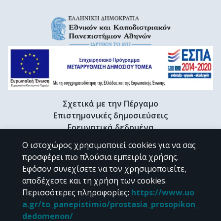
Σχετικά με την Πέργαμο
Επιστημονικές δημοσιεύσεις
Ερευνητικά δεδομένα
Διδακτορικές διατριβές & Γκρίζα βιβλιογραφία
Ο ιστοχώρος χρησιμοποιεί cookies για να σας
Προφίλ Ερευνητή
προσφέρει πιο πλούσια εμπειρία χρήσης.
Εφόσον συνεχίσετε να τον χρησιμοποιείτε,
αποδέχεστε και τη χρήση των cookies.
CC BY-NC 4.0
Περισσότερες πληροφορίες
:
https://www.uo
a.gr/to_panepistimio/prostasia_prosopikon_
Εκτός αν αναφέρεται διαφορετικά, το υλικό της "Περγάμου" διατίθεται
dedomenon/