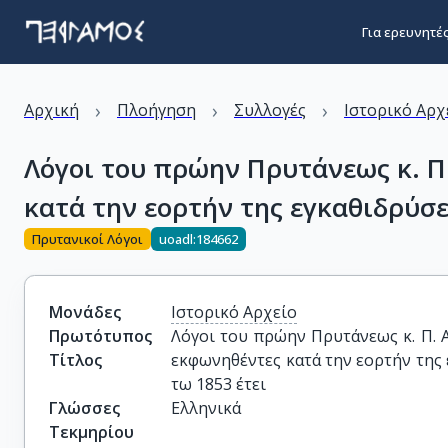
Για ερευνητέ
›
›
›
Αρχική
Πλοήγηση
Συλλογές
Ιστορικό Αρχ
Λόγοι του πρώην Πρυτάνεως κ. Π
κατά την εορτήν της εγκαθιδρύσ
Πρυτανικοί Λόγοι
uoadl:184662
Μονάδες
Ιστορικό Αρχείο
Πρωτότυπος
Λόγοι του πρώην Πρυτάνεως κ. Π. 
Τίτλος
εκφωνηθέντες κατά την εορτήν της
τω 1853 έτει
Γλώσσες
Ελληνικά
Τεκμηρίου