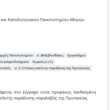
 και Καποδιστριακού Πανεπιστημίου Αθηνών
 Αρχές Πανεπιστημίου
σ. 38 Βιβλιοθήκες
Εργαστήρια
ία (κληροδοτήματα
δωρεές κ.τ.λ.)
οιτητές
σ. 2-12 Λόγος κατά την παράδοση της Πρυτανείας
φεται στο έγγραφο είναι προφανώς λανθασμένη 
 τελετής παράδοσης-παραλαβής της Πρυτανείας.