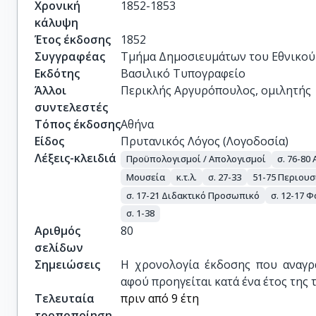
Χρονική
1852-1853
κάλυψη
Έτος έκδοσης
1852
Συγγραφέας
Τμήμα Δημοσιευμάτων του Εθνικού
Εκδότης
Βασιλικό Τυπογραφείο
Άλλοι
Περικλής Αργυρόπουλος, ομιλητής
συντελεστές
Τόπος έκδοσης
Αθήνα
Είδος
Πρυτανικός Λόγος (Λογοδοσία)
Λέξεις-κλειδιά
Προϋπολογισμοί / Απολογισμοί
σ. 76-80
Μουσεία
κ.τ.λ.
σ. 27-33
51-75 Περιουσ
σ. 17-21 Διδακτικό Προσωπικό
σ. 12-17 Φ
σ. 1-38
Αριθμός
80
σελίδων
Σημειώσεις
Η χρονολογία έκδοσης που αναγρά
αφού προηγείται κατά ένα έτος της
Τελευταία
πριν από 9 έτη
τροποποίηση