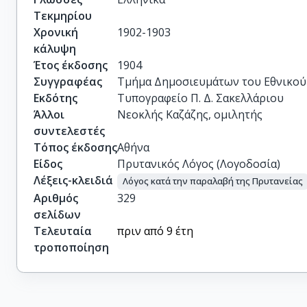
Τεκμηρίου
Χρονική
1902-1903
κάλυψη
Έτος έκδοσης
1904
Συγγραφέας
Τμήμα Δημοσιευμάτων του Εθνικού
Εκδότης
Τυπογραφείο Π. Δ. Σακελλάριου
Άλλοι
Νεοκλής Καζάζης, ομιλητής
συντελεστές
Τόπος έκδοσης
Αθήνα
Είδος
Πρυτανικός Λόγος (Λογοδοσία)
Λέξεις-κλειδιά
Λόγος κατά την παραλαβή της Πρυτανείας
Αριθμός
329
σελίδων
Τελευταία
πριν από 9 έτη
τροποποίηση