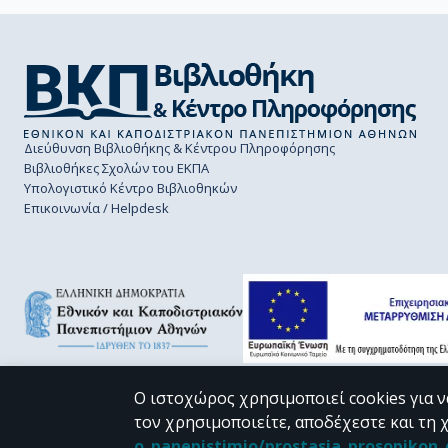
Διεύθυνση Βιβλιοθήκης & Κέντρου Πληροφόρησης
Βιβλιοθήκες Σχολών του ΕΚΠΑ
Υπολογιστικό Κέντρο Βιβλιοθηκών
Επικοινωνία / Helpdesk
Ο ιστοχώρος χρησιμοποιεί cookies για ν
τον χρησιμοποιείτε, αποδέχεστε και τη 
CC BY-NC 4.0
o_panepistimio/prostasia_prosopiko