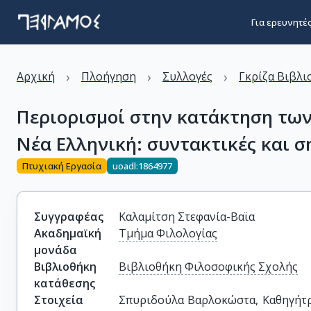
Για ερευνητέ
›
›
›
Αρχική
Πλοήγηση
Συλλογές
Γκρίζα Βιβλι
Περιορισμοί στην κατάκτηση των
Νέα Ελληνική: συντακτικές και 
Πτυχιακή Εργασία
uoadl:1864977
Συγγραφέας
Καλαμίτση Στεφανία-Βαϊα
Ακαδημαϊκή
Τμήμα Φιλολογίας
μονάδα
Βιβλιοθήκη
Βιβλιοθήκη Φιλοσοφικής Σχολής
κατάθεσης
Στοιχεία
Σπυριδούλα Βαρλοκώστα, Καθηγήτρ