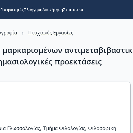
ς
Για φοιτητές
Πλοήγηση
Αναζήτηση
Στατιστικά
›
ογραφία
Πτυχιακές Εργασίες
 μαρκαρισμένων αντιμεταβιβαστικώ
σημασιολογικές προεκτάσεις
ια Γλωσσολογίας, Τμήμα Φιλολογίας, Φιλοσοφική 