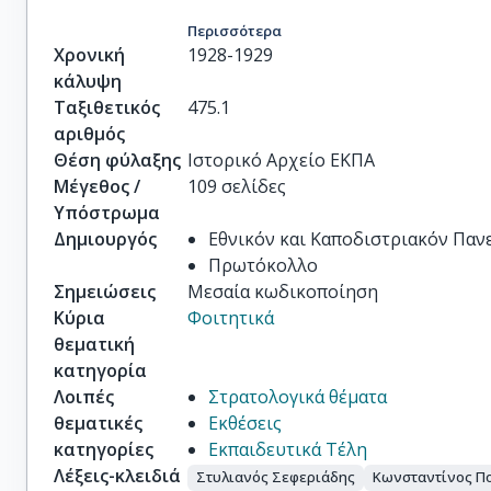
Περισσότερα
Χρονική
1928-1929
κάλυψη
Ταξιθετικός
475.1
αριθμός
Θέση φύλαξης
Ιστορικό Αρχείο ΕΚΠΑ
Μέγεθος /
109 σελίδες
Υπόστρωμα
Δημιουργός
Εθνικόν και Καποδιστριακόν Πα
Πρωτόκολλο
Σημειώσεις
Μεσαία κωδικοποίηση
Κύρια
Φοιτητικά
θεματική
κατηγορία
Λοιπές
Στρατολογικά θέματα
θεματικές
Εκθέσεις
κατηγορίες
Εκπαιδευτικά Τέλη
Λέξεις-κλειδιά
Στυλιανός Σεφεριάδης
Κωνσταντίνος Π