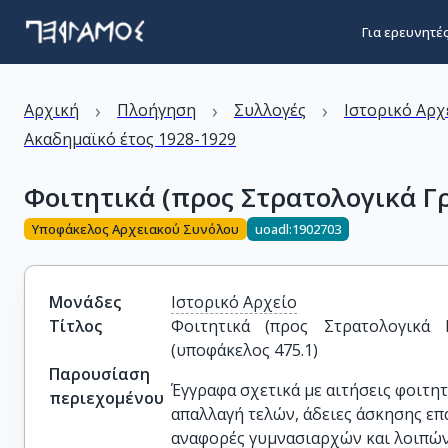
Για ερευνητέ
›
›
›
Αρχική
Πλοήγηση
Συλλογές
Ιστορικό Αρχ
Ακαδημαϊκό έτος 1928-1929
Φοιτητικά (προς Στρατολογικά Γρα
Υποφάκελος Αρχειακού Συνόλου
uoadl:1902703
Μονάδες
Ιστορικό Αρχείο
Τίτλος
Φοιτητικά (προς Στρατολογικά Γρ
(υποφάκελος 475.1)
Παρουσίαση
Έγγραφα σχετικά με αιτήσεις φοιτη
περιεχομένου
απαλλαγή τελών, άδειες άσκησης επα
αναφορές γυμνασιαρχών και λοιπών.