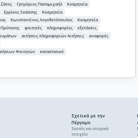
ιζάτος
Γρηγόριος Παπαμιχαήλ
Κοσμητεία
Ερρίκος Σκάσσης
Κοσμητεία
κας
Κωνσταντίνος Λογοθετόπουλος
Κοσμητεία
Πρύτανης
φοιτητές
πληροφορίες
εξετάσεις
κευμάτων
αιτήσεις πληροφοριών Αιτήσεις
αναφορές
ακήσιων Φοιτητών
καταστατικό
Σχετικά με την
Πέργαμο
Σκοπός και ιστορικά
στοιχεία