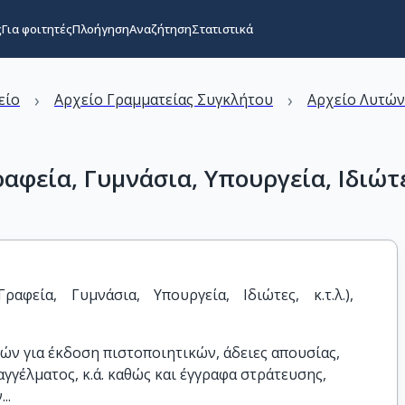
ς
Για φοιτητές
Πλοήγηση
Αναζήτηση
Στατιστικά
›
›
είο
Αρχείο Γραμματείας Συγκλήτου
Αρχείο Λυτώ
φεία, Γυμνάσια, Υπουργεία, Ιδιώτες
αφεία, Γυμνάσια, Υπουργεία, Ιδιώτες, κ.τ.λ.), 
τών για έκδοση πιστοποιητικών, άδειες απουσίας,
γγέλματος, κ.ά. καθώς και έγγραφα στράτευσης,
..