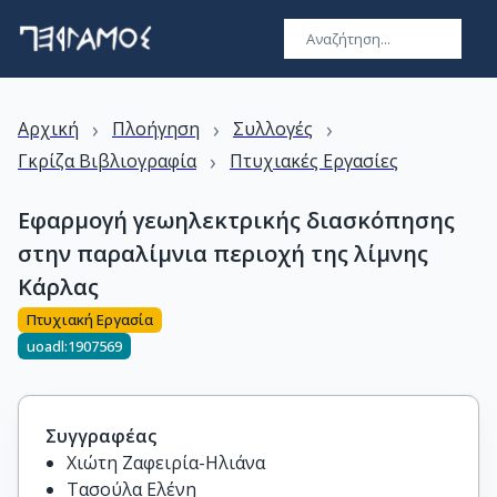
›
›
›
Αρχική
Πλοήγηση
Συλλογές
›
Γκρίζα Βιβλιογραφία
Πτυχιακές Εργασίες
Εφαρμογή γεωηλεκτρικής διασκόπησης
στην παραλίμνια περιοχή της λίμνης
Κάρλας
Πτυχιακή Εργασία
uoadl:1907569
Συγγραφέας
Χιώτη Ζαφειρία-Ηλιάνα
Τασούλα Ελένη