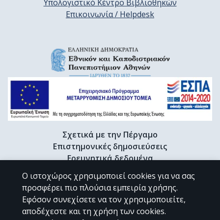
Υπολογιστικό Κέντρο Βιβλιοθηκών
Επικοινωνία / Helpdesk
Σχετικά με την Πέργαμο
Επιστημονικές δημοσιεύσεις
Ερευνητικά δεδομένα
Διδακτορικές διατριβές & Γκρίζα βιβλιογραφία
Ο ιστοχώρος χρησιμοποιεί cookies για να σας
Προφίλ Ερευνητή
προσφέρει πιο πλούσια εμπειρία χρήσης.
Εφόσον συνεχίσετε να τον χρησιμοποιείτε,
αποδέχεστε και τη χρήση των cookies.
CC BY-NC 4.0