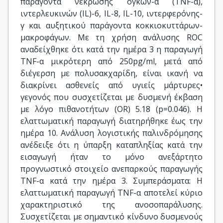
παράγοντα νέκρωσης όγκων-α (TNF-α),
ιντερλευκινών (IL)-6, IL-8, IL-10, ιντερφερόνης-
γ και αυξητικού παράγοντα κοκκιοκυττάρων-
μακροφάγων. Με τη χρήση ανάλυσης ROC
αναδείχθηκε ότι κατά την ημέρα 3 η παραγωγή
TNF-α μικρότερη από 250pg/ml, μετά από
διέγερση με πολυσακχαρίδη, είναι ικανή να
διακρίνει ασθενείς από υγιείς μάρτυρες•
γεγονός που συσχετίζεται με δυσμενή έκβαση
με λόγο πιθανοτήτων (OR) 5.18 (p=0.046). Η
ελαττωματική παραγωγή διατηρήθηκε έως την
ημέρα 10. Ανάλυση λογιστικής παλινδρόμησης
ανέδειξε ότι η ύπαρξη καταπληξίας κατά την
εισαγωγή ήταν το μόνο ανεξάρτητο
προγνωστικό στοιχείο ανεπαρκούς παραγωγής
TNF-α κατά την ημέρα 3. Συμπεράσματα: Η
ελαττωματική παραγωγή TNF-α αποτελεί κύριο
χαρακτηριστικό της ανοσοπαράλυσης.
Συσχετίζεται με σημαντικό κίνδυνο δυσμενούς