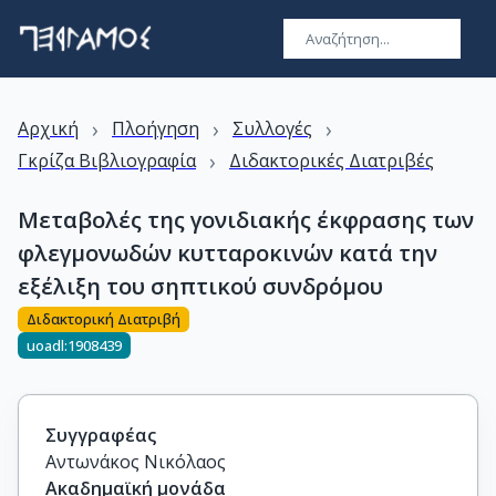
›
›
›
Αρχική
Πλοήγηση
Συλλογές
›
Γκρίζα Βιβλιογραφία
Διδακτορικές Διατριβές
Μεταβολές της γονιδιακής έκφρασης των
φλεγμονωδών κυτταροκινών κατά την
εξέλιξη του σηπτικού συνδρόμου
Διδακτορική Διατριβή
uoadl:1908439
Συγγραφέας
Αντωνάκος Νικόλαος
Ακαδημαϊκή μονάδα