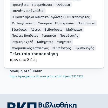
Προμήθεια
Προμηθευτές
Ονόματα
Παναθηναϊκό Στάδιο
Β’ Πανελλήνιοι Αθλητικοί Αγώνες Ε.Ο.Ν. Φαλαγγίτες
Φαλαγγίτισσες
Υπουργείο Εξωτερικών
Προσωπικό
Εξετάσεις
Άδειες
Βεβαιώσεις
Μαθήματα
Πρώτες Βοήθειες
Γερμανία
Πρεσβευτής
Ιατρική Σχολή
Καθηγητές
Υφηγητές
Ονομαστικός Κατάλογος
Ν. Σπέντζας
υφυπουργός
Τελευταία τροποποίηση
πριν από 8 έτη
Μόνιμη Διεύθυνση
https://pergamos.lib.uoa.gr/uoa/dl/object/1911323