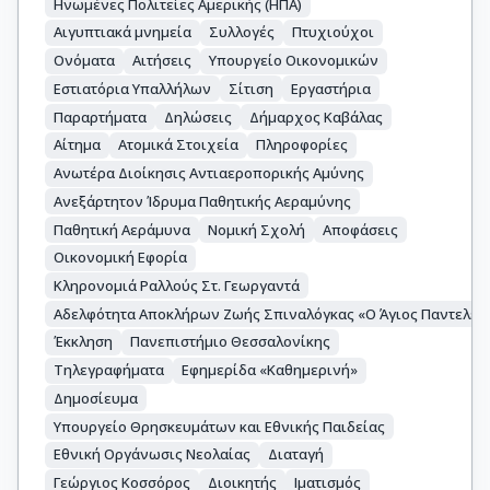
Ηνωμένες Πολιτείες Αμερικής (ΗΠΑ)
Αιγυπτιακά μνημεία
Συλλογές
Πτυχιούχοι
Ονόματα
Αιτήσεις
Υπουργείο Οικονομικών
Εστιατόρια Υπαλλήλων
Σίτιση
Εργαστήρια
Παραρτήματα
Δηλώσεις
Δήμαρχος Καβάλας
Αίτημα
Ατομικά Στοιχεία
Πληροφορίες
Ανωτέρα Διοίκησις Αντιαεροπορικής Αμύνης
Ανεξάρτητον Ίδρυμα Παθητικής Αεραμύνης
Παθητική Αεράμυνα
Νομική Σχολή
Αποφάσεις
Οικονομική Εφορία
Κληρονομιά Ραλλούς Στ. Γεωργαντά
Αδελφότητα Αποκλήρων Ζωής Σπιναλόγκας «Ο Άγιος Παντελε
Έκκληση
Πανεπιστήμιο Θεσσαλονίκης
Τηλεγραφήματα
Εφημερίδα «Καθημερινή»
Δημοσίευμα
Υπουργείο Θρησκευμάτων και Εθνικής Παιδείας
Εθνική Οργάνωσις Νεολαίας
Διαταγή
Γεώργιος Κοσσόρος
Διοικητής
Ιματισμός