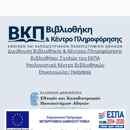
Διεύθυνση Βιβλιοθήκης & Κέντρου Πληροφόρησης
Βιβλιοθήκες Σχολών του ΕΚΠΑ
Υπολογιστικό Κέντρο Βιβλιοθηκών
Επικοινωνία / Helpdesk