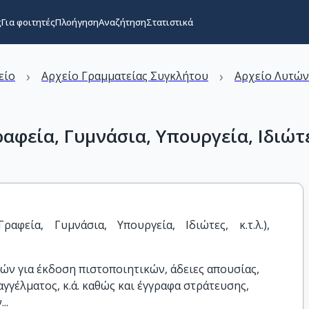
ς
Για φοιτητές
Πλοήγηση
Αναζήτηση
Στατιστικά
›
›
είο
Αρχείο Γραμματείας Συγκλήτου
Αρχείο Λυτώ
φεία, Γυμνάσια, Υπουργεία, Ιδιώτες
αφεία, Γυμνάσια, Υπουργεία, Ιδιώτες, κ.τ.λ.), 
τών για έκδοση πιστοποιητικών, άδειες απουσίας,
γγέλματος, κ.ά. καθώς και έγγραφα στράτευσης,
..