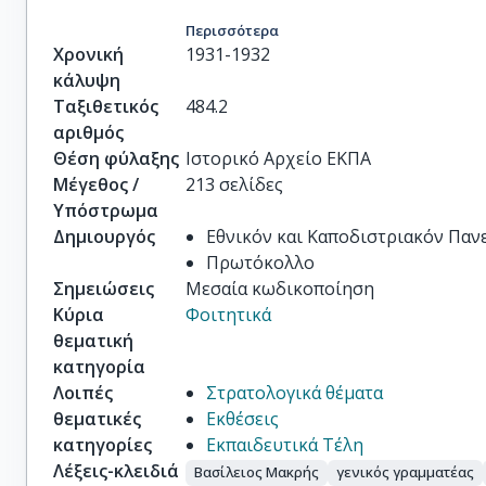
Περισσότερα
Χρονική
1931-1932
κάλυψη
Ταξιθετικός
484.2
αριθμός
Θέση φύλαξης
Ιστορικό Αρχείο ΕΚΠΑ
Μέγεθος /
213 σελίδες
Υπόστρωμα
Δημιουργός
Εθνικόν και Καποδιστριακόν Πα
Πρωτόκολλο
Σημειώσεις
Μεσαία κωδικοποίηση
Κύρια
Φοιτητικά
θεματική
κατηγορία
Λοιπές
Στρατολογικά θέματα
θεματικές
Εκθέσεις
κατηγορίες
Εκπαιδευτικά Τέλη
Λέξεις-κλειδιά
Βασίλειος Μακρής
γενικός γραμματέας