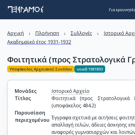
Για ερευνητέ
›
›
›
Αρχική
Πλοήγηση
Συλλογές
Ιστορικό Αρχ
Ακαδημαϊκό έτος 1931-1932
Φοιτητικά (προς Στρατολογικά Γρα
Υποφάκελος Αρχειακού Συνόλου
uoadl:1981893
Μονάδες
Ιστορικό Αρχείο
Τίτλος
Φοιτητικά (προς Στρατολογικά Γρ
(υποφάκελος 484.2)
Παρουσίαση
Έγγραφα σχετικά με αιτήσεις φοιτη
περιεχομένου
απαλλαγή τελών, άδειες άσκησης επα
αναφορές γυμνασιαρχών και λοιπών.