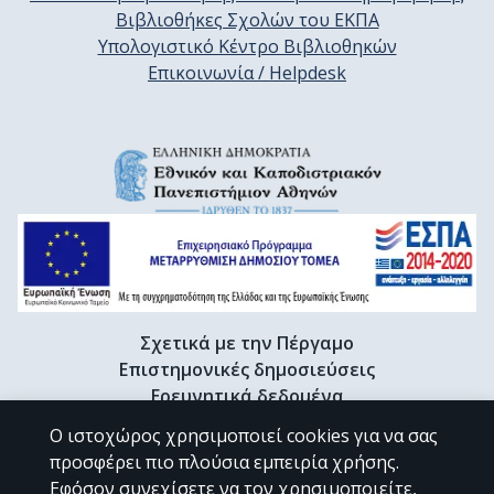
Βιβλιοθήκες Σχολών του ΕΚΠΑ
Υπολογιστικό Κέντρο Βιβλιοθηκών
Επικοινωνία / Helpdesk
Σχετικά με την Πέργαμο
Επιστημονικές δημοσιεύσεις
Ερευνητικά δεδομένα
Διδακτορικές διατριβές & Γκρίζα βιβλιογραφία
Ο ιστοχώρος χρησιμοποιεί cookies για να σας
Προφίλ Ερευνητή
προσφέρει πιο πλούσια εμπειρία χρήσης.
Εφόσον συνεχίσετε να τον χρησιμοποιείτε,