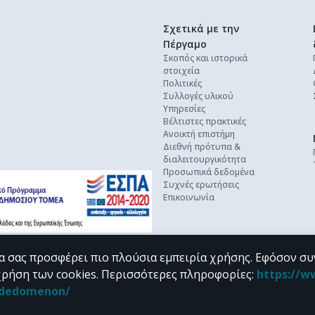
Σχετικά με την
Πέργαμο
Σκοπός και ιστορικά
στοιχεία
Πολιτικές
Συλλογές υλικού
Υπηρεσίες
Βέλτιστες πρακτικές
Ανοικτή επιστήμη
Διεθνή πρότυπα &
διαλειτουργικότητα
Προσωπικά δεδομένα
Συχνές ερωτήσεις
Επικοινωνία
α σας προσφέρει πιο πλούσια εμπειρία χρήσης. Εφόσον συ
χρήση των cookies.
Περισσότερες πληροφορίες
:
https://w
n_dedomenon/
υπό τους όρους της
CC BY-NC 4.0
άδειας Creative Commons
.