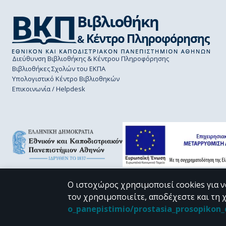
Διεύθυνση Βιβλιοθήκης & Κέντρου Πληροφόρησης
Βιβλιοθήκες Σχολών του ΕΚΠΑ
Υπολογιστικό Κέντρο Βιβλιοθηκών
Επικοινωνία / Helpdesk
Ο ιστοχώρος χρησιμοποιεί cookies για ν
τον χρησιμοποιείτε, αποδέχεστε και τη 
CC BY-NC 4.0
o_panepistimio/prostasia_prosopiko
Εκτός αν αναφέρεται διαφορετικά, το υλικό της "Περγάμου" διατίθεται 