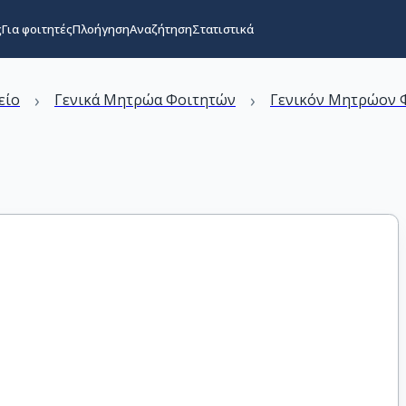
ς
Για φοιτητές
Πλοήγηση
Αναζήτηση
Στατιστικά
›
›
είο
Γενικά Μητρώα Φοιτητών
Γενικόν Μητρώον Φ