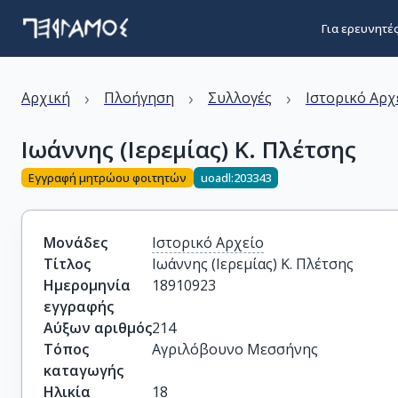
Για ερευνητέ
›
›
›
Αρχική
Πλοήγηση
Συλλογές
Ιστορικό Αρχ
Ιωάννης (Ιερεμίας) Κ. Πλέτσης
Εγγραφή μητρώου φοιτητών
uoadl:203343
Μονάδες
Ιστορικό Αρχείο
Τίτλος
Ιωάννης (Ιερεμίας) Κ. Πλέτσης
Ημερομηνία
18910923
εγγραφής
Αύξων αριθμός
214
Τόπος
Αγριλόβουνο Μεσσήνης
καταγωγής
Ηλικία
18