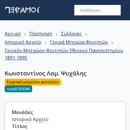
›
›
›
Αρχική
Πλοήγηση
Συλλογές
›
›
Ιστορικό Αρχείο
Γενικά Μητρώα Φοιτητών
Γενικόν Μητρώον Φοιτητών Εθνικού Πανεπιστημίου
1891-1895
Κωνσταντίνος Λαμ. Ψυχάλης
Εγγραφή μητρώου φοιτητών
uoadl:203396
Μονάδες
Ιστορικό Αρχείο
Τίτλος