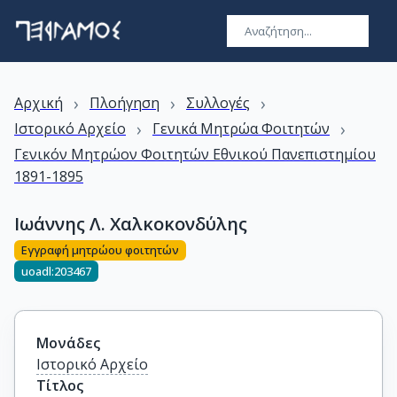
›
›
›
Αρχική
Πλοήγηση
Συλλογές
›
›
Ιστορικό Αρχείο
Γενικά Μητρώα Φοιτητών
Γενικόν Μητρώον Φοιτητών Εθνικού Πανεπιστημίου
1891-1895
Ιωάννης Λ. Χαλκοκονδύλης
Εγγραφή μητρώου φοιτητών
uoadl:203467
Μονάδες
Ιστορικό Αρχείο
Τίτλος