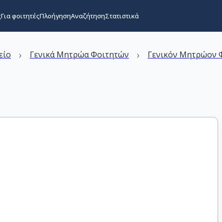
ς
Για φοιτητές
Πλοήγηση
Αναζήτηση
Στατιστικά
›
›
είο
Γενικά Μητρώα Φοιτητών
Γενικόν Μητρώον Φ