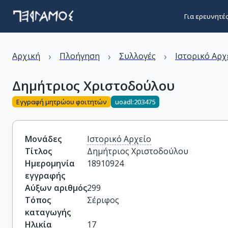
Για ερευνητέ
›
›
›
Αρχική
Πλοήγηση
Συλλογές
Ιστορικό Αρχ
Δημήτριος Χριστοδούλου
Εγγραφή μητρώου φοιτητών
uoadl:203475
Μονάδες
Ιστορικό Αρχείο
Τίτλος
Δημήτριος Χριστοδούλου
Ημερομηνία
18910924
εγγραφής
Αύξων αριθμός
299
Τόπος
Σέριφος
καταγωγής
Ηλικία
17