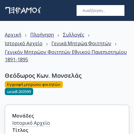
›
›
›
Αρχική
Πλοήγηση
Συλλογές
›
›
Ιστορικό Αρχείο
Γενικά Μητρώα Φοιτητών
Γενικόν Μητρώον Φοιτητών Εθνικού Πανεπιστημίου
1891-1895
Θεόδωρος Κων. Μονσελάς
Εγγραφή μητρώου φοιτητών
uoadl:203599
Μονάδες
Ιστορικό Αρχείο
Τίτλος