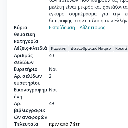
των ερευνών που πληρούν τις προ
μελέτη είναι μικρός και χρειάζοντα
έγκυρο συμπέρασμα για την ε
διατροφής στην επίδοση των Ελλή
Κύρια
Εκπαίδευση – Αθλητισμός
θεματική
κατηγορία
Λέξεις-κλειδιά
Καφείνη
Διττανθρακικό Νάτριο
Κρεατί
Αριθμός
40
σελίδων
Ευρετήριο
Ναι
Αρ. σελίδων
2
ευρετηρίου
Εικονογραφημ
Ναι
ένη
Αρ.
49
βιβλιογραφικ
ών αναφορών
Τελευταία
πριν από 7 έτη