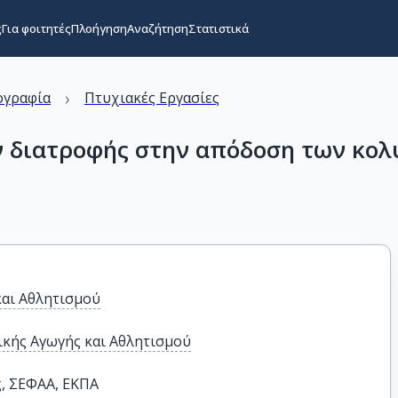
ς
Για φοιτητές
Πλοήγηση
Αναζήτηση
Στατιστικά
›
ογραφία
Πτυχιακές Εργασίες
διατροφής στην απόδοση των κολ
και Αθλητισμού
κής Αγωγής και Αθλητισμού
ς, ΣΕΦΑΑ, ΕΚΠΑ