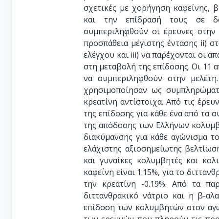
σχετικές με χορήγηση καφεΐνης, β
και την επίδρασή τους σε δο
συμπεριληφθούν οι έρευνες στην 
προσπάθεια μέγιστης έντασης ii) 
ελέγχου και iii) να παρέχονται οι 
στη μεταβολή της επίδοσης. Οι 11 α
να συμπεριληφθούν στην μελέτη. 
χρησιμοποίησαν ως συμπληρώματα 
κρεατίνη αντίστοιχα. Από τις έρευ
της επίδοσης για κάθε ένα από τα
της απόδοσης των Ελλήνων κολυμβ
διακύμανσης για κάθε αγώνισμα τ
ελάχιστης αξιοσημείωτης βελτίωση
και γυναίκες κολυμβητές και κολ
καφεΐνη είναι 1.15%, για το διττανθ
την κρεατίνη -0.19%. Από τα πα
διττανθρακικό νάτριο και η β-αλ
επίδοση των κολυμβητών στον αγώ