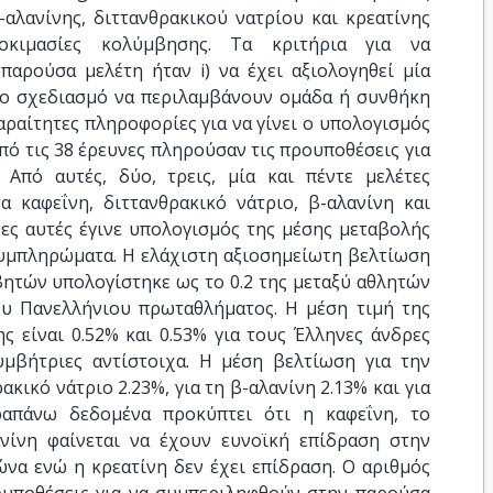
-αλανίνης, διττανθρακικού νατρίου και κρεατίνης
κιμασίες κολύμβησης. Τα κριτήρια για να
παρούσα μελέτη ήταν i) να έχει αξιολογηθεί μία
στο σχεδιασμό να περιλαμβάνουν ομάδα ή συνθήκη
απαραίτητες πληροφορίες για να γίνει ο υπολογισμός
πό τις 38 έρευνες πληρούσαν τις προυποθέσεις για
Από αυτές, δύο, τρεις, μία και πέντε μελέτες
καφεΐνη, διττανθρακικό νάτριο, β-αλανίνη και
νες αυτές έγινε υπολογισμός της μέσης μεταβολής
 συμπληρώματα. Η ελάχιστη αξιοσημείωτη βελτίωση
ητών υπολογίστηκε ως το 0.2 της μεταξύ αθλητών
ου Πανελλήνιου πρωταθλήματος. Η μέση τιμή της
ς είναι 0.52% και 0.53% για τους Έλληνες άνδρες
υμβήτριες αντίστοιχα. Η μέση βελτίωση για την
ρακικό νάτριο 2.23%, για τη β-αλανίνη 2.13% και για
ραπάνω δεδομένα προκύπτει ότι η καφεΐνη, το
ανίνη φαίνεται να έχουν ευνοϊκή επίδραση στην
να ενώ η κρεατίνη δεν έχει επίδραση. Ο αριθμός