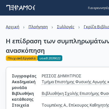
Για ερευνητέ
›
›
›
Αρχική
Πλοήγηση
Συλλογές
Γκρίζα Βιβλι
Η επίδραση των συμπληρωμάτων 
ανασκόπηση
Πτυχιακή Εργασία
uoadl:2039022
Συγγραφέας
ΡΕΣΣΟΣ ΔΗΜΗΤΡΙΟΣ
Ακαδημαϊκή
Τμήμα Επιστήμης Φυσικής Αγωγής 
μονάδα
Βιβλιοθήκη
Βιβλιοθήκη Σχολής Επιστήμης Φυσι
κατάθεσης
Στοιχεία
Τουμπέκης Α., Επίκουρος Καθηγητή