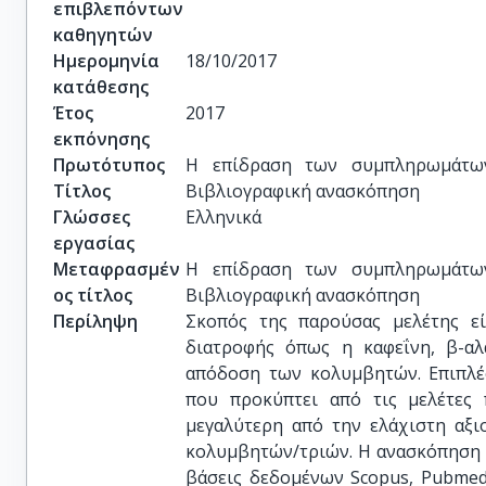
επιβλεπόντων
καθηγητών
Ημερομηνία
18/10/2017
κατάθεσης
Έτος
2017
εκπόνησης
Πρωτότυπος
Η επίδραση των συμπληρωμάτων
Τίτλος
Βιβλιογραφική ανασκόπηση
Γλώσσες
Ελληνικά
εργασίας
Μεταφρασμέν
Η επίδραση των συμπληρωμάτων
ος τίτλος
Βιβλιογραφική ανασκόπηση
Περίληψη
Σκοπός της παρούσας μελέτης ε
διατροφής όπως η καφεΐνη, β-αλα
απόδοση των κολυμβητών. Επιπλέ
που προκύπτει από τις μελέτες
μεγαλύτερη από την ελάχιστη αξ
κολυμβητών/τριών. Η ανασκόπηση τ
βάσεις δεδομένων Scopus, Pubmed 