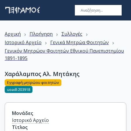
›
›
›
Αρχική
Πλοήγηση
Συλλογές
›
›
Ιστορικό Αρχείο
Γενικά Μητρώα Φοιτητών
Γενικόν Μητρώον Φοιτητών Εθνικού Πανεπιστημίου
1891-1895
Χαράλαμπος Αλ. Μητάκης
Εγγραφή μητρώου φοιτητών
uoadl:203918
Μονάδες
Ιστορικό Αρχείο
Τίτλος