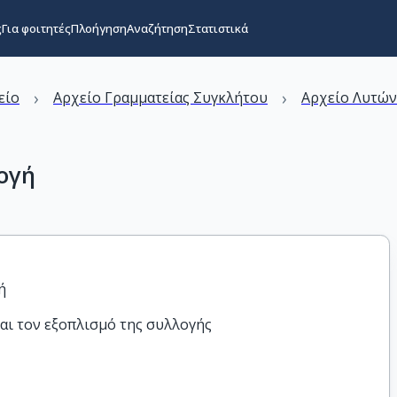
ς
Για φοιτητές
Πλοήγηση
Αναζήτηση
Στατιστικά
›
›
είο
Αρχείο Γραμματείας Συγκλήτου
Αρχείο Λυτώ
ογή
ή
αι τον εξοπλισμό της συλλογής