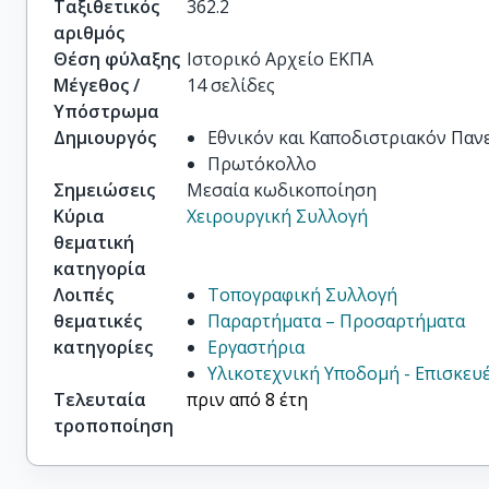
Ταξιθετικός
362.2
αριθμός
Θέση φύλαξης
Ιστορικό Αρχείο ΕΚΠΑ
Μέγεθος /
14 σελίδες
Υπόστρωμα
Δημιουργός
Εθνικόν και Καποδιστριακόν Πα
Πρωτόκολλο
Σημειώσεις
Μεσαία κωδικοποίηση
Κύρια
Χειρουργική Συλλογή
θεματική
κατηγορία
Λοιπές
Τοπογραφική Συλλογή
θεματικές
Παραρτήματα – Προσαρτήματα
κατηγορίες
Εργαστήρια
Υλικοτεχνική Υποδομή - Επισκευέ
Τελευταία
πριν από 8 έτη
τροποποίηση