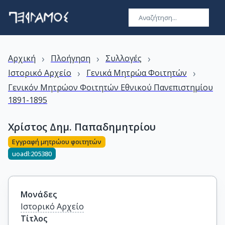
›
›
›
Αρχική
Πλοήγηση
Συλλογές
›
›
Ιστορικό Αρχείο
Γενικά Μητρώα Φοιτητών
Γενικόν Μητρώον Φοιτητών Εθνικού Πανεπιστημίου
1891-1895
Χρίστος Δημ. Παπαδημητρίου
Εγγραφή μητρώου φοιτητών
uoadl:205380
Μονάδες
Ιστορικό Αρχείο
Τίτλος