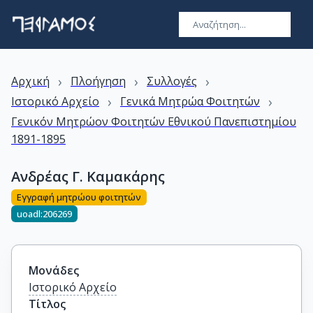
›
›
›
Αρχική
Πλοήγηση
Συλλογές
›
›
Ιστορικό Αρχείο
Γενικά Μητρώα Φοιτητών
Γενικόν Μητρώον Φοιτητών Εθνικού Πανεπιστημίου
1891-1895
Ανδρέας Γ. Καμακάρης
Εγγραφή μητρώου φοιτητών
uoadl:206269
Μονάδες
Ιστορικό Αρχείο
Τίτλος