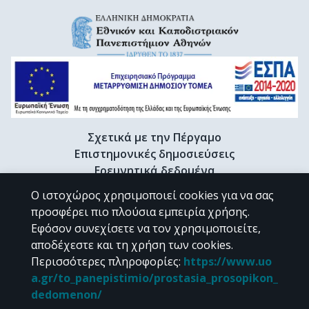
Σχετικά με την Πέργαμο
Επιστημονικές δημοσιεύσεις
Ερευνητικά δεδομένα
Διδακτορικές διατριβές & Γκρίζα βιβλιογραφία
Ο ιστοχώρος χρησιμοποιεί cookies για να σας
Προφίλ Ερευνητή
προσφέρει πιο πλούσια εμπειρία χρήσης.
Εφόσον συνεχίσετε να τον χρησιμοποιείτε,
αποδέχεστε και τη χρήση των cookies.
CC BY-NC 4.0
Περισσότερες πληροφορίες
:
https://www.uo
a.gr/to_panepistimio/prostasia_prosopikon_
Εκτός αν αναφέρεται διαφορετικά, το υλικό της "Περγάμου" διατίθεται
dedomenon/
υπό τους όρους της
CC BY-NC 4.0
άδειας Creative Commons
.