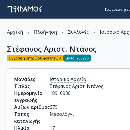
Για ερευνητέ
›
›
›
Αρχική
Πλοήγηση
Συλλογές
Ιστορικό Αρχ
Στέφανος Αριστ. Ντάνος
Εγγραφή μητρώου φοιτητών
uoadl:206276
Μονάδες
Ιστορικό Αρχείο
Τίτλος
Στέφανος Αριστ. Ντάνος
Ημερομηνία
18910930
εγγραφής
Αύξων αριθμός
679
Τόπος
Μεσολόγγι
καταγωγής
Ηλικία
17