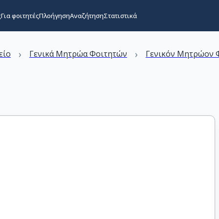
ς
Για φοιτητές
Πλοήγηση
Αναζήτηση
Στατιστικά
›
›
είο
Γενικά Μητρώα Φοιτητών
Γενικόν Μητρώον Φ