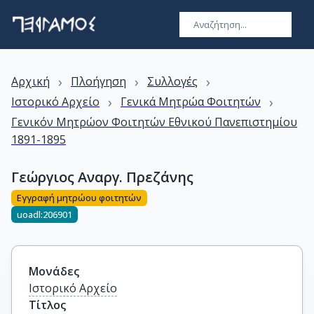
›
›
›
Αρχική
Πλοήγηση
Συλλογές
›
›
Ιστορικό Αρχείο
Γενικά Μητρώα Φοιτητών
Γενικόν Μητρώον Φοιτητών Εθνικού Πανεπιστημίου
1891-1895
Γεώργιος Αναργ. Πρεζάνης
Εγγραφή μητρώου φοιτητών
uoadl:206901
Μονάδες
Ιστορικό Αρχείο
Τίτλος