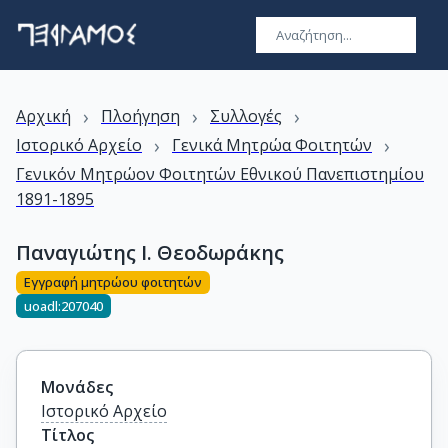
›
›
›
Αρχική
Πλοήγηση
Συλλογές
›
›
Ιστορικό Αρχείο
Γενικά Μητρώα Φοιτητών
Γενικόν Μητρώον Φοιτητών Εθνικού Πανεπιστημίου
1891-1895
Παναγιώτης Ι. Θεοδωράκης
Εγγραφή μητρώου φοιτητών
uoadl:207040
Μονάδες
Ιστορικό Αρχείο
Τίτλος