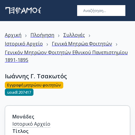
›
›
›
Αρχική
Πλοήγηση
Συλλογές
›
›
Ιστορικό Αρχείο
Γενικά Μητρώα Φοιτητών
Γενικόν Μητρώον Φοιτητών Εθνικού Πανεπιστημίου
1891-1895
Ιωάννης Γ. Τσακωτός
Εγγραφή μητρώου φοιτητών
uoadl:207417
Μονάδες
Ιστορικό Αρχείο
Τίτλος