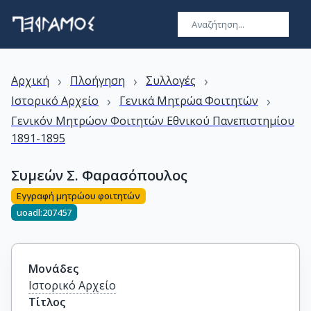
›
›
›
Αρχική
Πλοήγηση
Συλλογές
›
›
Ιστορικό Αρχείο
Γενικά Μητρώα Φοιτητών
Γενικόν Μητρώον Φοιτητών Εθνικού Πανεπιστημίου
1891-1895
Συμεών Σ. Φαρασόπουλος
Εγγραφή μητρώου φοιτητών
uoadl:207457
Μονάδες
Ιστορικό Αρχείο
Τίτλος