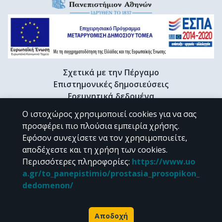
Σχετικά με την Πέργαμο
Επιστημονικές δημοσιεύσεις
Ερευνητικά δεδομένα
Διδακτορικές διατριβές & Γκρίζα βιβλιογραφία
Ο ιστοχώρος χρησιμοποιεί cookies για να σας
Προφίλ Ερευνητή
προσφέρει πιο πλούσια εμπειρία χρήσης.
Εφόσον συνεχίσετε να τον χρησιμοποιείτε,
αποδέχεστε και τη χρήση των cookies.
CC BY-NC 4.0
Περισσότερες πληροφορίες
:
https://www.uo
a.gr/to_panepistimio/prostasia_prosopikon_
Εκτός αν αναφέρεται διαφορετικά, το υλικό της "Περγάμου" διατίθεται
dedomenon/
υπό τους όρους της
CC BY-NC 4.0
άδειας Creative Commons
.
Powered by
Αποδοχή